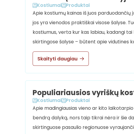
Kostiumai
Produktai
Apie kostiumų kainas iš juos parduodančių 
jos yra vienodos praktiškai visose šalyse. T
kostiumus, verta kur kas labiau, kadangi tai
skirtingose šalyse – būtent apie vidutines 
Skaityti daugiau
Populiariausios vyriškų ko
Kostiumai
Produktai
Apie madingiausias vieno ar kito laikotarpi
bendrą dalyką, nors taip tikrai nėra ir šie d
skirtinguose pasaulio regionuose vyraujančia