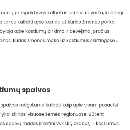
įmonių perspektyvos kalbėti iš esmės neverta, kadangi
uo tarpu kalbėti apie kainas, už kurias žmonės perka
 byloja apie kostiumų pirkimo ir dėvėjimo įpročius
kainas, kurias žmonės moka už kostiumus skirtingose …
stiumų spalvos
o spalvas mėgstame kalbėti kaip apie visam pasauliui
alykai skiriasi visuose žemės regionuose. Būtent
s spalvų madas ir elitinį vyrišką drabužį – kostiumus,