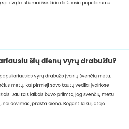
 spalvų kostiumai išsiskiria didžiausiu populiarumu
ariausiu šių dienų vyrų drabužiu?
opuliariausias vyrų drabužis įvairių švenčių metu.
čius metų, kai pirmieji savo tautų vedliai įvairiose
iais. Jau tais laikais buvo priimta, jog švenčių metu
ks, nei dėvimas įprastą dieną. Bėgant laikui, atėjo