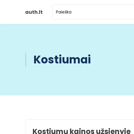
auth.lt
Kostiumai
Kostiumų kainos užsienyje