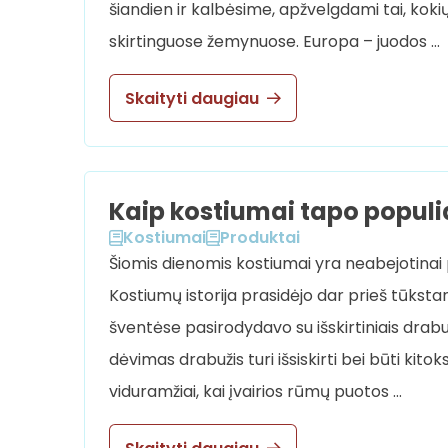
šiandien ir kalbėsime, apžvelgdami tai, kokių
skirtinguose žemynuose. Europa – juodos …
Skaityti daugiau
Kaip kostiumai tapo populi
Kostiumai
Produktai
Šiomis dienomis kostiumai yra neabejotinai p
Kostiumų istorija prasidėjo dar prieš tūkstan
šventėse pasirodydavo su išskirtiniais drabuž
dėvimas drabužis turi išsiskirti bei būti kito
viduramžiai, kai įvairios rūmų puotos …