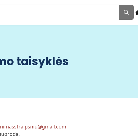
mo taisyklės
pinimasstraipsniu@gmail.com
 nuoroda.