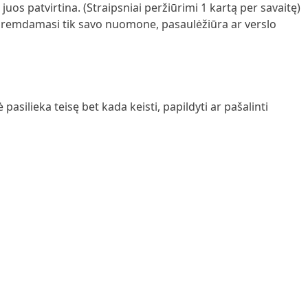
juos patvirtina. (Straipsniai peržiūrimi 1 kartą per savaitę)
snį remdamasi tik savo nuomone, pasaulėžiūra ar verslo
silieka teisę bet kada keisti, papildyti ar pašalinti