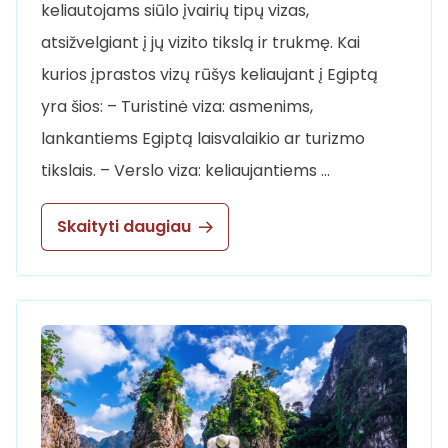
keliautojams siūlo įvairių tipų vizas,
atsižvelgiant į jų vizito tikslą ir trukmę. Kai
kurios įprastos vizų rūšys keliaujant į Egiptą
yra šios: – Turistinė viza: asmenims,
lankantiems Egiptą laisvalaikio ar turizmo
tikslais. – Verslo viza: keliaujantiems …
Skaityti daugiau