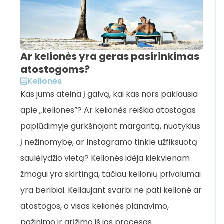
Ar kelionės yra geras pasirinkimas
atostogoms?
Kelionės
Kas jums ateina į galvą, kai kas nors paklausia
apie „keliones”? Ar kelionės reiškia atostogas
paplūdimyje gurkšnojant margaritą, nuotykius
į nežinomybę, ar Instagramo tinkle užfiksuotą
saulėlydžio vietą? Kelionės idėja kiekvienam
žmogui yra skirtinga, tačiau kelionių privalumai
yra beribiai. Keliaujant svarbi ne pati kelionė ar
atostogos, o visas kelionės planavimo,
pažinimo ir grįžimo iš jos procesas. …