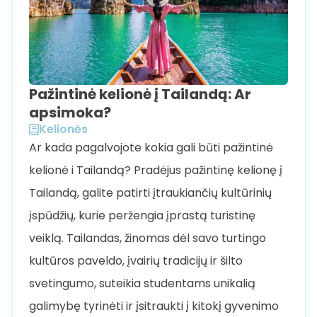
Pažintinė kelionė į Tailandą: Ar
apsimoka?
Kelionės
Ar kada pagalvojote kokia gali būti pažintinė
kelionė i Tailandą? Pradėjus pažintinę kelionę į
Tailandą, galite patirti įtraukiančių kultūrinių
įspūdžių, kurie peržengia įprastą turistinę
veiklą. Tailandas, žinomas dėl savo turtingo
kultūros paveldo, įvairių tradicijų ir šilto
svetingumo, suteikia studentams unikalią
galimybę tyrinėti ir įsitraukti į kitokį gyvenimo