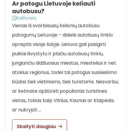
Ar patogu Lietuvoje keliauti
autobusu?
Kelionės
Vienas iš svarbiausių kelionių autobusu
patogumų Lietuvoje – didelė autobusų tinklo
aprėptis visoje šalyje. Lietuva gali pasigirti
puikiai išvystytu ir plačiu autobusų tinklu,
jungiančiu didžiuosius miestus, miestelius ir net
atokius regionus, todėl tai patogus susisiekimo
būdas tiek vietiniams, tiek turistams. Nesvarbu,
ar ketinate apžiūrėti populiarias turistines
vietas, tokias kaip Vilnius, Kaunas ar Klaipėda,
ar nukrypti …
Skaityti daugiau