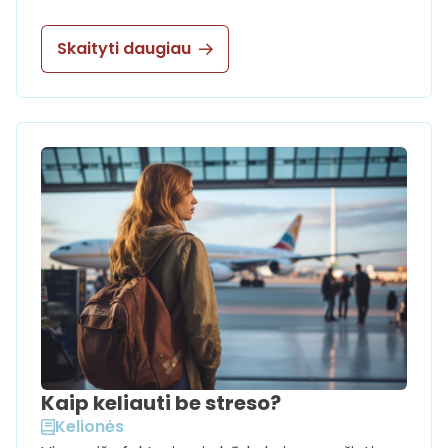
Skaityti daugiau
Kaip keliauti be streso?
Kelionės