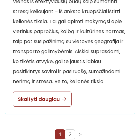
Vienas iš efektyviausių būdų kaip sumažinti
stresą keliaujant – iš anksto kruopščiai ištirti
kelionės tikslą. Tai gali apimti mokymąsi apie
vietinius papročius, kalbą ir kultūrines normas,
taip pat susipažinimą su vietovės geografija ir
transporto galimybėmis. Aiškiai suprasdami,
ko tikėtis atvykę, galite jaustis labiau
pasitikintys savimi ir pasiruošę, sumažindami
nerimą ir stresą. Be to, kelionės tikslo …
Skaityti daugiau
1
2
>