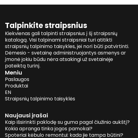
Talpinkite straipsnius
Kiekvienas gali talpinti straipsnius į šį straipsnių
katalogą. Visi talpinami straipsniai turi atitikti
straipsnių talpinimo taisykles, jei nori būti patvirtinti.
Dėmesio - svetainę administruojantys asmenys ar
įmonė jokiu būdu nėra atsakingi už svetainėje
pateiktą turinį.
Meniu
Paslaugos
Produktai
EN
Straipsnių talpinimo taisyklės
Naujausi įrašai
Kaip išsirinkti paklodę su guma pagal čiužinio aukštį?
Kokia apranga tinka jogos pamokai?
Spoteriai kėbulo remontui: kada jie tampa būtini?