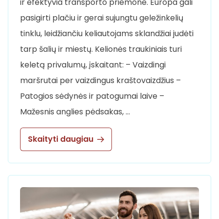
ir efektyvia transporto priemone. Europa gali
pasigirti plačiu ir gerai sujungtu geležinkelių
tinklu, leidžiančiu keliautojams sklandžiai judėti
tarp šalių ir miestų. Kelionės traukiniais turi
keletą privalumų, įskaitant: – Vaizdingi
maršrutai per vaizdingus kraštovaizdžius –
Patogios sėdynės ir patogumai laive –
Mažesnis anglies pėdsakas, …
Skaityti daugiau