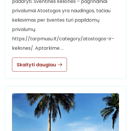
padaryti. Šventinės kelionės – pagrindiniai
privalumai Atostogos yra naudingos, tačiau
keliavimas per šventes turi papildomų
privalumų:
https://tarpmusu.lt/category/atostogos-ir-
keliones/. Aptarkime …
Skaityti daugiau