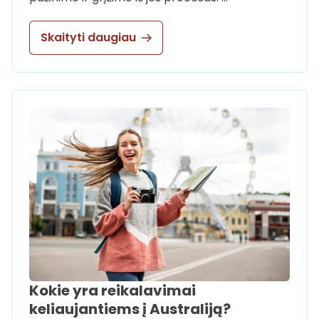
Skaityti daugiau
Kokie yra reikalavimai
keliaujantiems į Australiją?