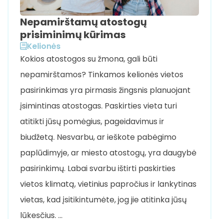
Nepamirštamų atostogų
prisiminimų kūrimas
Kelionės
Kokios atostogos su žmona, gali būti
nepamirštamos? Tinkamos kelionės vietos
pasirinkimas yra pirmasis žingsnis planuojant
įsimintinas atostogas. Paskirties vieta turi
atitikti jūsų pomėgius, pageidavimus ir
biudžetą. Nesvarbu, ar ieškote pabėgimo
paplūdimyje, ar miesto atostogų, yra daugybė
pasirinkimų. Labai svarbu ištirti paskirties
vietos klimatą, vietinius papročius ir lankytinas
vietas, kad įsitikintumėte, jog jie atitinka jūsų
lūkesčius. …