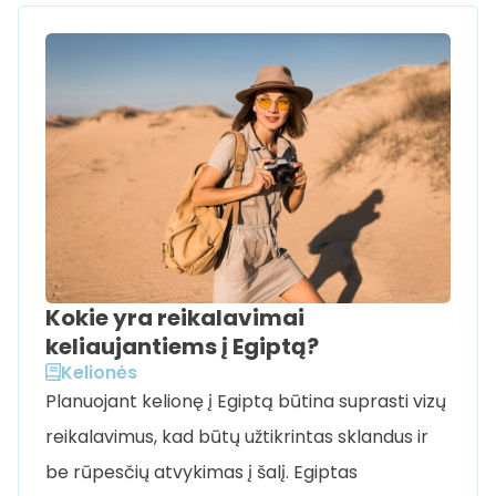
Kokie yra reikalavimai
keliaujantiems į Egiptą?
Kelionės
Planuojant kelionę į Egiptą būtina suprasti vizų
reikalavimus, kad būtų užtikrintas sklandus ir
be rūpesčių atvykimas į šalį. Egiptas