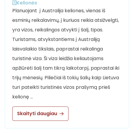
Kelionės
Planuojant į Australija keliones, vienas iš
esminių reikalavimų, į kuriuos reikia atsižvelgti,
yra vizos, reikalingos atvykti į šalį, tipas.
Turistams, atvykstantiems į Australiją
laisvalaikio tikslais, paprastai reikalinga
turistinė viza. Ši viza leidžia keliautojams
apžiūrėti šalį tam tikrą laikotarpį, paprastai iki
trijų mėnesių. Piliečiai iš tokių šalių kaip Lietuva
turi pateikti turistinės vizos prašymą prieš
kelionę …
Skaityti daugiau