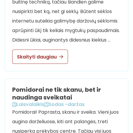
buitinę techniką, tačiau šiandien galime
nusipirkti bet ką, net gi sėklų. Būtent sėklos
internetu suteikia galimybę daržovių sėklomis
aprūpinti ūkį tik keliais mygtukų paspaudimais.
Didesni ūkiai, auginantys didesnius kiekius …
Skaityti daugiau
Pomidorai ne tik skanu, bet ir
naudinga sveikatai
Laisvalaikis
Sodas -daržas
Pomidorai! Paprasta, skanu ir sveika. Vieni juos
augina darželiuose, kiti ant palangės, treti
nusiperka prekybos centre. Tačiau visi juos