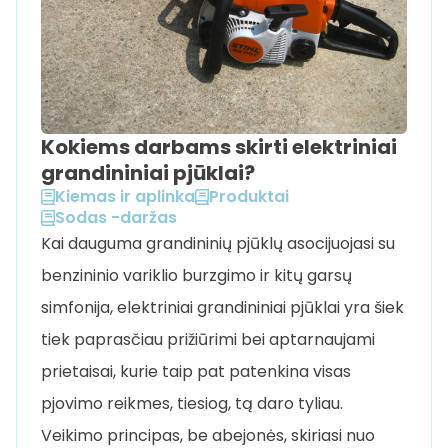
Kokiems darbams skirti elektriniai
grandininiai pjūklai?
Kiemas ir aplinka
Produktai
Sodas -daržas
Kai dauguma grandininių pjūklų asocijuojasi su
benzininio variklio burzgimo ir kitų garsų
simfonija, elektriniai grandininiai pjūklai yra šiek
tiek paprasčiau prižiūrimi bei aptarnaujami
prietaisai, kurie taip pat patenkina visas
pjovimo reikmes, tiesiog, tą daro tyliau.
Veikimo principas, be abejonės, skiriasi nuo