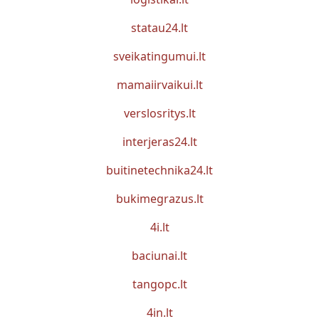
statau24.lt
sveikatingumui.lt
mamaiirvaikui.lt
verslosritys.lt
interjeras24.lt
buitinetechnika24.lt
bukimegrazus.lt
4i.lt
baciunai.lt
tangopc.lt
4in.lt