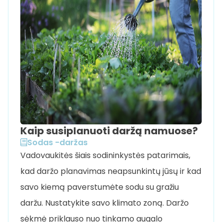
Kaip susiplanuoti daržą namuose?
Sodas -daržas
Vadovaukitės šiais sodininkystės patarimais,
kad daržo planavimas neapsunkintų jūsų ir kad
savo kiemą paverstumėte sodu su gražiu
daržu. Nustatykite savo klimato zoną. Daržo
sėkmė priklauso nuo tinkamo augalo