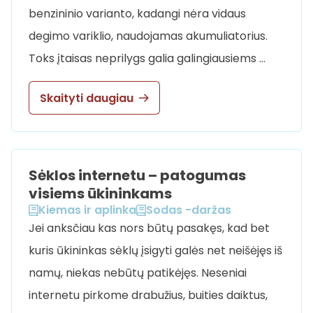
benzininio varianto, kadangi nėra vidaus
degimo variklio, naudojamas akumuliatorius.
Toks įtaisas neprilygs galia galingiausiems …
Skaityti daugiau
Sėklos internetu – patogumas
visiems ūkininkams
Kiemas ir aplinka
Sodas -daržas
Jei anksčiau kas nors būtų pasakęs, kad bet
kuris ūkininkas sėklų įsigyti galės net neišėjęs iš
namų, niekas nebūtų patikėjęs. Neseniai
internetu pirkome drabužius, buities daiktus,