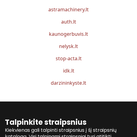
astramachinery.lt
auth.lt
kaunogerbuvis.lt
nelysk.lt
stop-acta.lt
idk.lt
darzininkyste.lt
Talpinkite straipsnius
Kiekvienas gali talpinti straipsnius į šį straipsnių
katalogą. Visi talpinami straipsniai turi atitikti