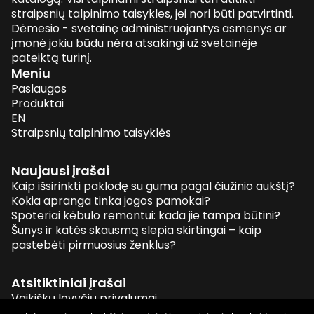
straipsnių talpinimo taisykles, jei nori būti patvirtinti.
Dėmesio - svetainę administruojantys asmenys ar
įmonė jokiu būdu nėra atsakingi už svetainėje
pateiktą turinį.
Meniu
Paslaugos
Produktai
EN
Straipsnių talpinimo taisyklės
Naujausi įrašai
Kaip išsirinkti paklodę su guma pagal čiužinio aukštį?
Kokia apranga tinka jogos pamokai?
Spoteriai kėbulo remontui: kada jie tampa būtini?
Šunys ir katės skausmą slepia skirtingai – kaip
pastebėti pirmuosius ženklus?
Atsitiktiniai įrašai
Vaikiškų lovyčių privalumai
Kaip apsaugoti biurą nuo įsilaužėlių?