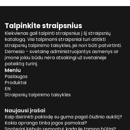
Talpinkite straipsnius
Kiekvienas gali talpinti straipsnius į šį straipsnių
katalogą. Visi talpinami straipsniai turi atitikti
straipsnių talpinimo taisykles, jei nori būti patvirtinti.
Dėmesio - svetainę administruojantys asmenys ar
įmonė jokiu būdu nėra atsakingi už svetainėje
pateiktą turinį.
Meniu
Paslaugos
Produktai
EN
Straipsnių talpinimo taisyklės
Naujausi įrašai
Kaip išsirinkti paklodę su guma pagal čiužinio aukštį?
Kokia apranga tinka jogos pamokai?
Spoteriai kėbulo remontui: kada jie tampa būtini?