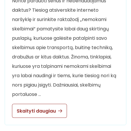
Norite parduoti senus ir nebenaudojamus
daiktus? Tiesiog atsiverskite interneto
naršyklę ir surinkite raktažodį „nemokami
skelbimai“ pamatysite labai daug skirtingų
puslapių, kuriuose galėsite patalpinti savo
skelbimus apie transportą, buitinę techniką,
drabužius ar kitus daiktus. Žinoma, tinklapiai,
kuriuose yra talpinami nemokami skelbimai
yra labai naudingi ir tiems, kurie tiesiog nori ką
nors pigiau įsigyti. Dažniausiai, skelbimų
portaluose …
Skaityti daugiau