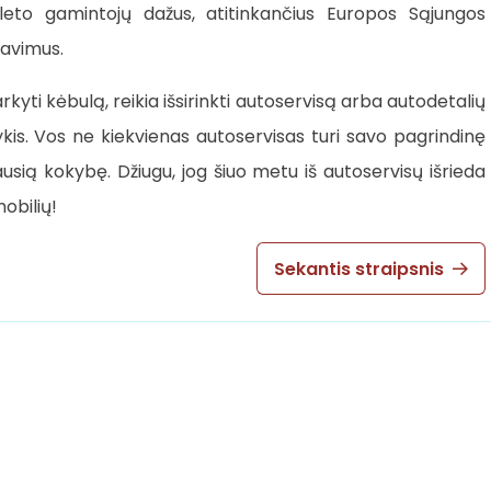
eleto gamintojų dažus, atitinkančius Europos Sąjungos
lavimus.
kyti kėbulą, reikia išsirinkti autoservisą arba autodetalių
ykis. Vos ne kiekvienas autoservisas turi savo pagrindinę
ausią kokybę. Džiugu, jog šiuo metu iš autoservisų išrieda
obilių!
Sekantis straipsnis