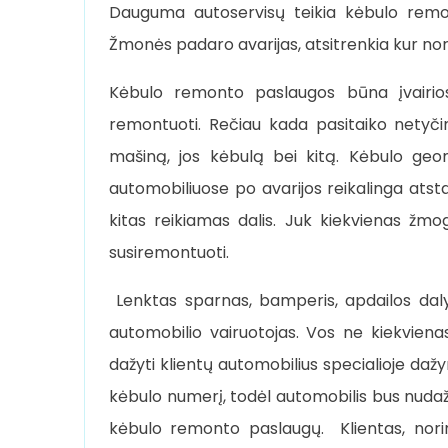
Dauguma autoservisų teikia kėbulo remon
Žmonės padaro avarijas, atsitrenkia kur nors
Kėbulo remonto paslaugos būna įvairios,
remontuoti. Rečiau kada pasitaiko netyčini
mašiną, jos kėbulą bei kitą. Kėbulo geome
automobiliuose po avarijos reikalinga atsta
kitas reikiamas dalis. Juk kiekvienas žmogu
susiremontuoti.
Lenktas sparnas, bamperis, apdailos dalys
automobilio vairuotojas. Vos ne kiekvien
dažyti klientų automobilius specialioje da
kėbulo numerį, todėl automobilis bus nudaž
kėbulo remonto paslaugų. Klientas, norinti