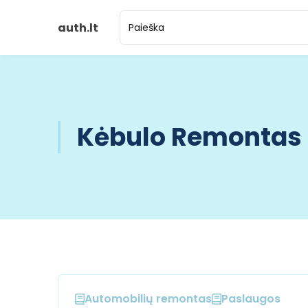
auth.lt
Kėbulo Remontas
Automobilių remontas
Paslaugos