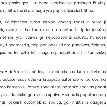
to paslaugas. Tai bene svarbiausia paslauga iš visų.
 ar kita, tad ši paslauga yra paprasčiausiai būtina.
 siaučiančios rūdys kėbulą gadiną todėl ir reikia jį
ų avarijų ir kai tada reikia remontuoti stipriai įdaužtą
trijos yra įvairios, jis nepataisomai sulūžta. Kuriuose
tyti geometriją, taip pat pakeisti oro pagalves, žibintus,
s, norint užtikrinti saugumą, negali delsti ir turi viską
 – dažniausios bėdos, su kuriomis susiduria kiekvienas
as autoservisas atlieka kruopštų automobilio paruošimą
žymo kameroje. Patyrę specialistai parenka spalvas pagal
ytas identiška gamykline spalva – viena iš populiariausių
s pakeisti automobilio spalvą, gali rinktis iš daugelių