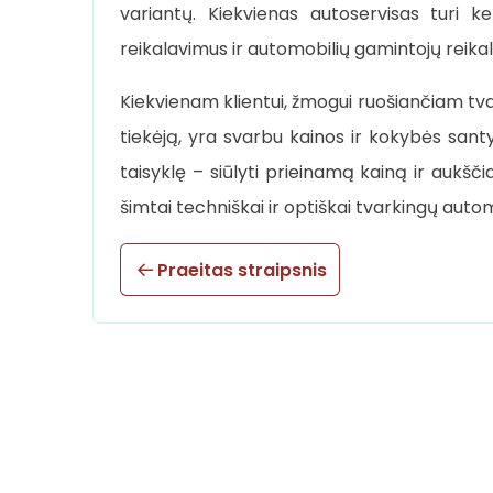
variantų. Kiekvienas autoservisas turi k
reikalavimus ir automobilių gamintojų reika
Kiekvienam klientui, žmogui ruošiančiam tvar
tiekėją, yra svarbu kainos ir kokybės sant
taisyklę – siūlyti prieinamą kainą ir aukšči
šimtai techniškai ir optiškai tvarkingų autom
Praeitas straipsnis