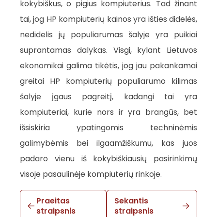
kokybiškus, o pigius kompiuterius. Tad žinant
tai, jog HP kompiuterių kainos yra išties didelės,
nedidelis jų populiarumas šalyje yra puikiai
suprantamas dalykas. Visgi, kylant Lietuvos
ekonomikai galima tikėtis, jog jau pakankamai
greitai HP kompiuterių populiarumo kilimas
šalyje įgaus pagreitį, kadangi tai yra
kompiuteriai, kurie nors ir yra brangūs, bet
išsiskiria ypatingomis techninėmis
galimybėmis bei ilgaamžiškumu, kas juos
padaro vienu iš kokybiškiausių pasirinkimų
visoje pasaulinėje kompiuterių rinkoje.
Praeitas
Sekantis
straipsnis
straipsnis