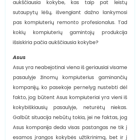
aukščiausia kokybe, kas taip pat leistų
sutaupytų lėšų, išvengiant dažno lankymosi
pas kompiuterių remonto profesionalus. Tad
kokių kompiuterių gamintojų produkcija
išsiskiria pačia aukščiausia kokybe?
Asus
Asus yra neabejotinai viena iš geriausiai visame
pasaulyje žinomų kompiuterius gaminančių
kompanijų, ko pasekoje pernelyg nustebti dėl
fakto, jog būtent Asus kompiuteriai yra vieni iš
kokybiškiausių pasaulyje, neturėtų niekas.
Galbūt situacija nebūtų tokia, jei ne faktas, jog
Asus kompanija deda visas pastangas ne tik į
esamos įrangos kokybės užtikrinimą, bet ir į