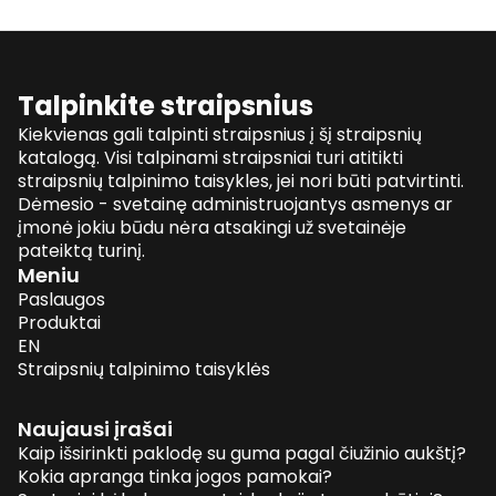
Talpinkite straipsnius
Kiekvienas gali talpinti straipsnius į šį straipsnių
katalogą. Visi talpinami straipsniai turi atitikti
straipsnių talpinimo taisykles, jei nori būti patvirtinti.
Dėmesio - svetainę administruojantys asmenys ar
įmonė jokiu būdu nėra atsakingi už svetainėje
pateiktą turinį.
Meniu
Paslaugos
Produktai
EN
Straipsnių talpinimo taisyklės
Naujausi įrašai
Kaip išsirinkti paklodę su guma pagal čiužinio aukštį?
Kokia apranga tinka jogos pamokai?