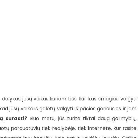
 dalykas jūsų vaikui, kuriam bus kur kas smagiau valgyti
, kad jūsų vaikelis galėtų valgyti iš pačios geriausios ir jam
ą surasti?
Šiuo metu, jūs turite tikrai daug galimybių,
tų parduotuvių tiek realybėje, tiek internete, kur rasite