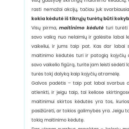
visą gausybę skirtingų maitinimo kėdučių, a
rasti nemažai akcijų, tačiau juk svarbiaus
kokia kėdutė iš tikrųjų turėtų būti koky
Visų pirma,
maitinimo kėdutė
turi turėti
savo vaiką nuo nelaimių ir galėsite labai le
vaikeliui, ir jums taip pat. Kas dar labai
maitinimo kėdutės turi ir patogią kojyčių
savo vaikelio figūrą, turite jam leisti sėdėti
turės tokį dalyką kaip kojyčių atramėlę.
Galvos padėtis – taip pat labai svarbus da
atlenkti, ir jeigu taip, tai keliose skirti
maitinimui skirtos kėdutės yra tos, kurios 
pasižiūrėti, ar tokios galimybės yra. Jeigu ta
tokią maitinimo kėdutę.