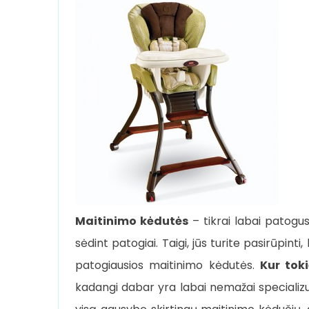
Maitinimo kėdutės
– tikrai labai patogus
sėdint patogiai. Taigi, jūs turite pasirūpinti
patogiausios maitinimo kėdutės.
Kur toki
kadangi dabar yra labai nemažai specializuo