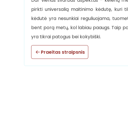
Dar vienas svarbus aspektas – kelerių me
pirkti universalią maitinimo kėdutę, kuri t
kėdutė yra nesunkiai reguliuojama, tuomet j
bent porą metų, kol labiau paaugs. Taip pat 
yra tikrai patogus bei kokybiški.
Praeitas straipsnis