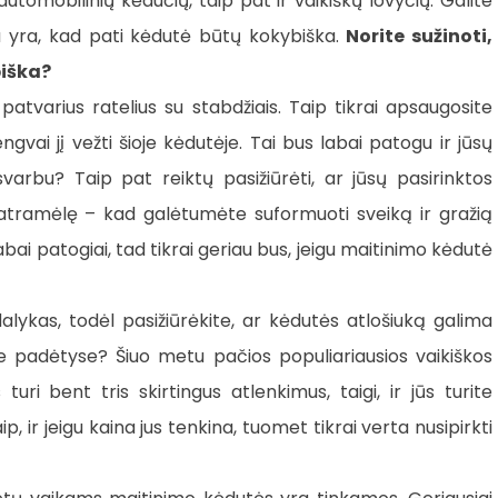
utomobilinių kėdučių, taip pat ir vaikiškų lovyčių. Galite
ia yra, kad pati kėdutė būtų kokybiška.
Norite sužinoti,
biška?
 patvarius ratelius su stabdžiais. Taip tikrai apsaugosite
ngvai jį vežti šioje kėdutėje. Tai bus labai patogu ir jūsų
 svarbu? Taip pat reiktų pasižiūrėti, ar jūsų pasirinktos
 atramėlę – kad galėtumėte suformuoti sveiką ir gražią
 labai patogiai, tad tikrai geriau bus, jeigu maitinimo kėdutė
lykas, todėl pasižiūrėkite, ar kėdutės atlošiuką galima
ngose padėtyse? Šiuo metu pačios populiariausios vaikiškos
turi bent tris skirtingus atlenkimus, taigi, ir jūs turite
ip, ir jeigu kaina jus tenkina, tuomet tikrai verta nusipirkti