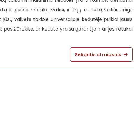
tų vaikams maitinimo kėdutės yra tinkamos. Geriausiai
iktų ir pusės metukų vaikui, ir trijų metukų vaikui. Jeigu
ūsų vaikelis tokioje universalioje kėdutėje puikiai jausis
pasižiūrėkite, ar kėdutė yra su garantija ir ar jos ratukai
Sekantis straipsnis