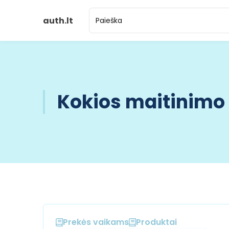
auth.lt
Kokios maitinimo 
Prekės vaikams
Produktai