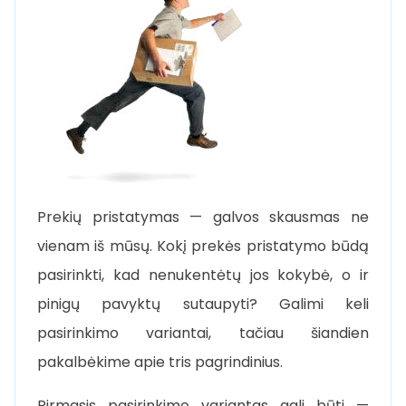
Prekių pristatymas — galvos skausmas ne
vienam iš mūsų. Kokį prekės pristatymo būdą
pasirinkti, kad nenukentėtų jos kokybė, o ir
pinigų pavyktų sutaupyti? Galimi keli
pasirinkimo variantai, tačiau šiandien
pakalbėkime apie tris pagrindinius.
Pirmasis pasirinkimo variantas gali būti —