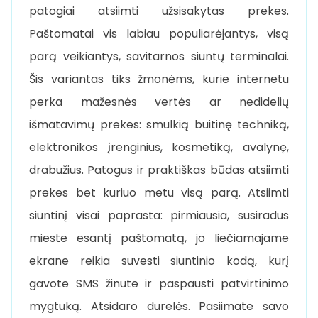
patogiai atsiimti užsisakytas prekes.
Paštomatai vis labiau populiarėjantys, visą
parą veikiantys, savitarnos siuntų terminalai.
Šis variantas tiks žmonėms, kurie internetu
perka mažesnės vertės ar nedidelių
išmatavimų prekes: smulkią buitinę techniką,
elektronikos įrenginius, kosmetiką, avalynę,
drabužius. Patogus ir praktiškas būdas atsiimti
prekes bet kuriuo metu visą parą. Atsiimti
siuntinį visai paprasta: pirmiausia, susiradus
mieste esantį paštomatą, jo liečiamajame
ekrane reikia suvesti siuntinio kodą, kurį
gavote SMS žinute ir paspausti patvirtinimo
mygtuką. Atsidaro durelės. Pasiimate savo