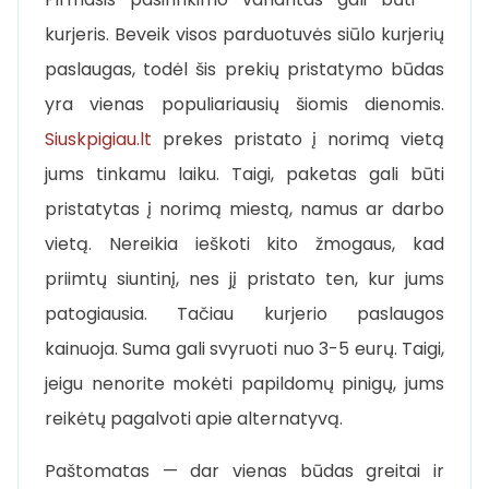
kurjeris. Beveik visos parduotuvės siūlo kurjerių
paslaugas, todėl šis prekių pristatymo būdas
yra vienas populiariausių šiomis dienomis.
Siuskpigiau.lt
prekes pristato į norimą vietą
jums tinkamu laiku. Taigi, paketas gali būti
pristatytas į norimą miestą, namus ar darbo
vietą. Nereikia ieškoti kito žmogaus, kad
priimtų siuntinį, nes jį pristato ten, kur jums
patogiausia. Tačiau kurjerio paslaugos
kainuoja. Suma gali svyruoti nuo 3-5 eurų. Taigi,
jeigu nenorite mokėti papildomų pinigų, jums
reikėtų pagalvoti apie alternatyvą.
Paštomatas — dar vienas būdas greitai ir