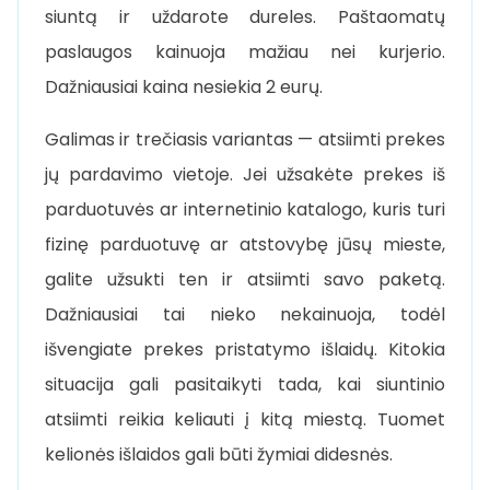
siuntą ir uždarote dureles. Paštaomatų
paslaugos kainuoja mažiau nei kurjerio.
Dažniausiai kaina nesiekia 2 eurų.
Galimas ir trečiasis variantas — atsiimti prekes
jų pardavimo vietoje. Jei užsakėte prekes iš
parduotuvės ar internetinio katalogo, kuris turi
fizinę parduotuvę ar atstovybę jūsų mieste,
galite užsukti ten ir atsiimti savo paketą.
Dažniausiai tai nieko nekainuoja, todėl
išvengiate prekes pristatymo išlaidų. Kitokia
situacija gali pasitaikyti tada, kai siuntinio
atsiimti reikia keliauti į kitą miestą. Tuomet
kelionės išlaidos gali būti žymiai didesnės.