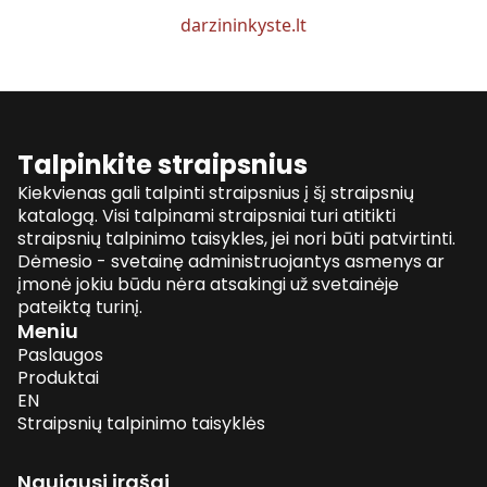
darzininkyste.lt
Talpinkite straipsnius
Kiekvienas gali talpinti straipsnius į šį straipsnių
katalogą. Visi talpinami straipsniai turi atitikti
straipsnių talpinimo taisykles, jei nori būti patvirtinti.
Dėmesio - svetainę administruojantys asmenys ar
įmonė jokiu būdu nėra atsakingi už svetainėje
pateiktą turinį.
Meniu
Paslaugos
Produktai
EN
Straipsnių talpinimo taisyklės
Naujausi įrašai