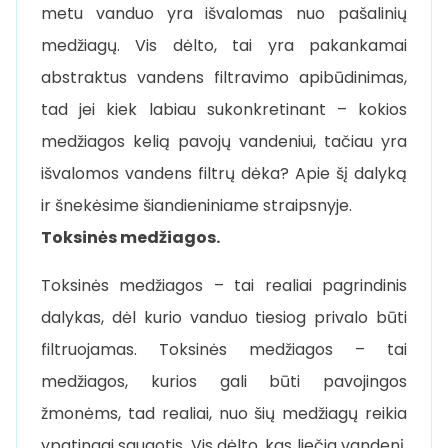
metu vanduo yra išvalomas nuo pašalinių
medžiagų. Vis dėlto, tai yra pakankamai
abstraktus vandens filtravimo apibūdinimas,
tad jei kiek labiau sukonkretinant – kokios
medžiagos kelią pavojų vandeniui, tačiau yra
išvalomos vandens filtrų dėka? Apie šį dalyką
ir šnekėsime šiandieniniame straipsnyje.
Toksinės medžiagos.
Toksinės medžiagos – tai realiai pagrindinis
dalykas, dėl kurio vanduo tiesiog privalo būti
filtruojamas. Toksinės medžiagos – tai
medžiagos, kurios gali būti pavojingos
žmonėms, tad realiai, nuo šių medžiagų reikia
ypatingai saugotis. Vis dėlto, kas liečia vandenį,