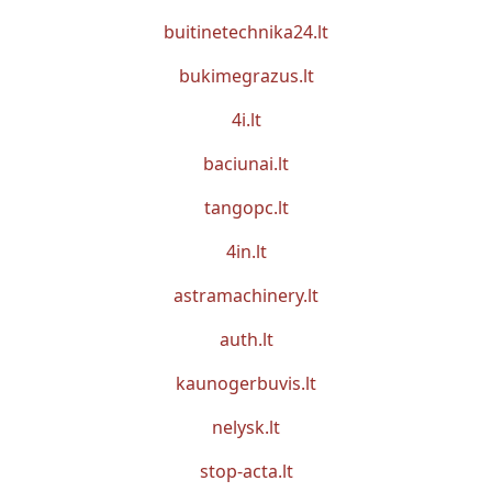
buitinetechnika24.lt
bukimegrazus.lt
4i.lt
baciunai.lt
tangopc.lt
4in.lt
astramachinery.lt
auth.lt
kaunogerbuvis.lt
nelysk.lt
stop-acta.lt