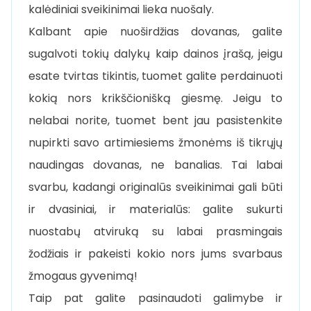
kalėdiniai sveikinimai lieka nuošaly.
Kalbant apie nuoširdžias dovanas, galite
sugalvoti tokių dalykų kaip dainos įrašą, jeigu
esate tvirtas tikintis, tuomet galite perdainuoti
kokią nors krikščionišką giesmę. Jeigu to
nelabai norite, tuomet bent jau pasistenkite
nupirkti savo artimiesiems žmonėms iš tikrųjų
naudingas dovanas, ne banalias. Tai labai
svarbu, kadangi originalūs sveikinimai gali būti
ir dvasiniai, ir materialūs: galite sukurti
nuostabų atviruką su labai prasmingais
žodžiais ir pakeisti kokio nors jums svarbaus
žmogaus gyvenimą!
Taip pat galite pasinaudoti galimybe ir