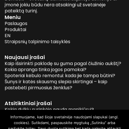
įmonė jokiu būdu nėra atsakingi už svetainėje
pateiktą turinį.
Meniu
Paslaugos
Produktai
EN
Straipsnių talpinimo taisyklės
Naujausi įrašai
Kaip išsirinkti paklodę su guma pagal čiužinio aukštį?
Kokia apranga tinka jogos pamokai?
Spoteriai kėbulo remontui: kada jie tampa būtini?
Šunys ir katės skausmą slepia skirtingai – kaip
pastebėti pirmuosius ženklus?
Atsitiktiniai įrašai
Kokia dulkių surinkėjo nauda manikiūrui?
Tekstų rašymas
Informuojame, kad šioje svetainėje naudojami slapukai (angl.
Helovino tradicijos – kaip švęsti?
cookies). Sutikdami, paspauskite mygtuką „Sutinku“ arba
Kaip pasveikinti artimiausius giminaičius užsienyje
naršykite toliau. Savo duotą sutikimą bet kada galėsite atšaukti