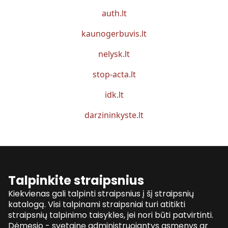
auth.lt
kaunogerbuvis.lt
nelysk.lt
stop-acta.lt
idk.lt
darzininkyste.lt
Talpinkite straipsnius
Kiekvienas gali talpinti straipsnius į šį straipsnių
katalogą. Visi talpinami straipsniai turi atitikti
straipsnių talpinimo taisykles, jei nori būti patvirtinti.
Dėmesio - svetainę administruojantys asmenys ar