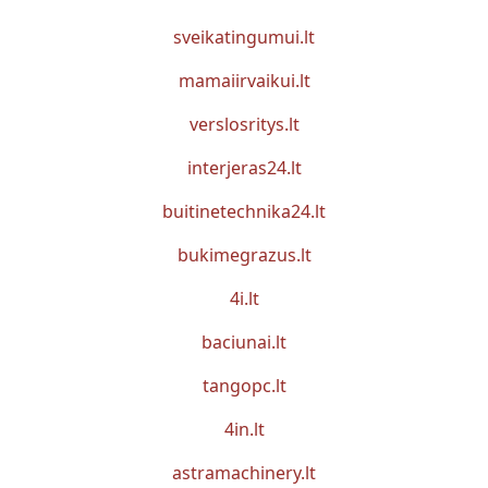
sveikatingumui.lt
mamaiirvaikui.lt
verslosritys.lt
interjeras24.lt
buitinetechnika24.lt
bukimegrazus.lt
4i.lt
baciunai.lt
tangopc.lt
4in.lt
astramachinery.lt