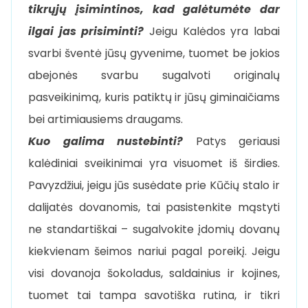
tikrųjų įsimintinos, kad galėtumėte dar
ilgai jas prisiminti?
Jeigu Kalėdos yra labai
svarbi šventė jūsų gyvenime, tuomet be jokios
abejonės svarbu sugalvoti originalų
pasveikinimą, kuris patiktų ir jūsų giminaičiams
bei artimiausiems draugams.
Kuo galima nustebinti?
Patys
geriausi
kalėdiniai sveikinimai
yra visuomet iš širdies.
Pavyzdžiui, jeigu jūs susėdate prie Kūčių stalo ir
dalijatės dovanomis, tai pasistenkite mąstyti
ne standartiškai – sugalvokite įdomių dovanų
kiekvienam šeimos nariui pagal poreikį. Jeigu
visi dovanoja šokoladus, saldainius ir kojines,
tuomet tai tampa savotiška rutina, ir tikri