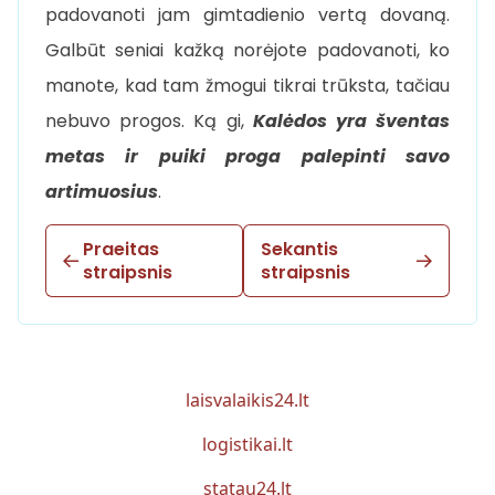
padovanoti jam gimtadienio vertą dovaną.
Galbūt seniai kažką norėjote padovanoti, ko
manote, kad tam žmogui tikrai trūksta, tačiau
nebuvo progos. Ką gi,
Kalėdos yra šventas
metas ir puiki proga palepinti savo
artimuosius
.
Praeitas
Sekantis
straipsnis
straipsnis
laisvalaikis24.lt
logistikai.lt
statau24.lt