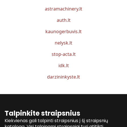
astramachinery.lt
auth.lt
kaunogerbuvis.lt
nelysk.lt
stop-acta.lt
idk.lt
darzininkyste.lt
Talpinkite straipsnius
Kiekvienas gali talpinti straipsnius į šį straipsnių
katalogą. Visi talpinami straipsniai turi atitikti