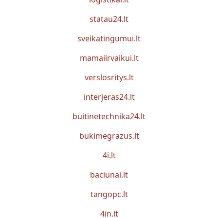
statau24.lt
sveikatingumui.lt
mamaiirvaikui.lt
verslosritys.lt
interjeras24.lt
buitinetechnika24.lt
bukimegrazus.lt
4i.lt
baciunai.lt
tangopc.lt
4in.lt