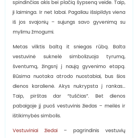
spindinčias akis bei plačią šypseną veide. Taip,
ji laiminga. Ir net labai. Pagaliau išsipildys viena
iš jos svajonių – sujungs savo gyvenimą su
mylimu žmogumi.
Metas vilktis baltą it sniegas rūbą. Balta
vestuvinė suknelė simbolizuoja tyrumą,
šventumą, žingsnį į naują gyvenimo etapą.
Būsima nuotaka atrodo nuostabiai, bus šios
dienos karalienė. Akys nukrypsta į rankas…
Taip, pirštas dar “tuščias”. Bet dienos
pabaigoje jį puoš vestuvinis žiedas – meilės ir
ištikimybės simbolis.
Vestuviniai žiedai
– pagrindinis vestuvių