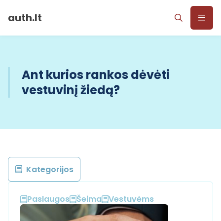
auth.lt
Ant kurios rankos dėvėti
vestuvinį žiedą?
Kategorijos
Paslaugos
Šeima
Vestuvėms