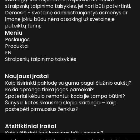
straipsnių talpinimo taisykles, jei nori būti patvirtinti.
Dėmesio - svetainę administruojantys asmenys ar
įmonė jokiu būdu nėra atsakingi už svetainėje
pateiktą turinį.
Meniu
Paslaugos
Produktai
EN
Straipsnių talpinimo taisyklės
Naujausi įrašai
Kaip išsirinkti paklodę su guma pagal čiužinio aukštį?
Kokia apranga tinka jogos pamokai?
Spoteriai kėbulo remontui: kada jie tampa būtini?
Šunys ir katės skausmą slepia skirtingai – kaip
pastebėti pirmuosius ženklus?
Atsitiktiniai įrašai
Kaip užtikrinti kad kaminas būtų saugus?
Gimtadienio sveikinimai vaikams