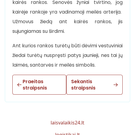
kairės rankos. Senovės žyniai tvirtino, jog
kairėje rankoje yra vadinamoji meilės arterija.
Užmovus žiedą ant kairės rankos, jis
sujungiamas su širdimi.
Ant kurios rankos turėtų būti dėvimi vestuviniai
žiedai turėtų nuspręsti patys jaunieji, nes tai jų
laimės, santarvės ir meilės simbolis.
Praeitas
Sekantis
straipsnis
straipsnis
laisvalaikis24.lt
logistikai.lt