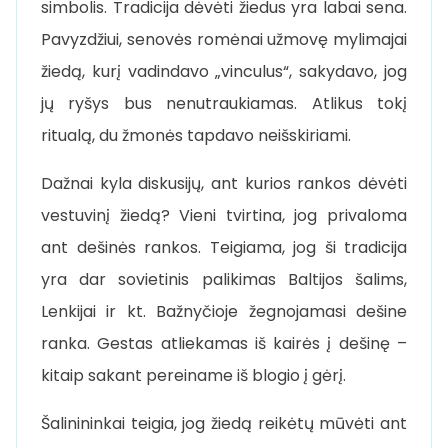
simbolis. Tradicija dėvėti žiedus yra labai sena.
Pavyzdžiui, senovės romėnai užmovę mylimajai
žiedą, kurį vadindavo „vinculus“, sakydavo, jog
jų ryšys bus nenutraukiamas. Atlikus tokį
ritualą, du žmonės tapdavo neišskiriami.
Dažnai kyla diskusijų, ant kurios rankos dėvėti
vestuvinį žiedą? Vieni tvirtina, jog privaloma
ant dešinės rankos. Teigiama, jog ši tradicija
yra dar sovietinis palikimas Baltijos šalims,
Lenkijai ir kt. Bažnyčioje žegnojamasi dešine
ranka. Gestas atliekamas iš kairės į dešinę –
kitaip sakant pereiname iš blogio į gėrį.
Šalinininkai teigia, jog žiedą reikėtų mūvėti ant