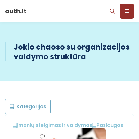
auth.lt
Jokio chaoso su organizacijos
valdymo struktūra
Kategorijos
Įmonių steigimas ir valdymas
Paslaugos