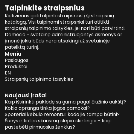
Talpinkite straipsnius
Kiekvienas gali talpinti straipsnius į šį straipsnių
katalogą. Visi talpinami straipsniai turi atitikti
straipsnių talpinimo taisykles, jei nori būti patvirtinti.
Dėmesio - svetainę administruojantys asmenys ar
įmonė jokiu būdu nėra atsakingi už svetainėje
pateiktą turinį.
Meniu
Paslaugos
Produktai
EN
Straipsnių talpinimo taisyklės
Naujausi įrašai
Kaip išsirinkti paklodę su guma pagal čiužinio aukštį?
Kokia apranga tinka jogos pamokai?
Spoteriai kėbulo remontui: kada jie tampa būtini?
Šunys ir katės skausmą slepia skirtingai – kaip
pastebėti pirmuosius ženklus?