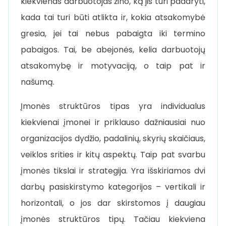
kiekvienas darbuotojas žino, ką jis turi padaryti,
kada tai turi būti atlikta ir, kokia atsakomybė
gresia, jei tai nebus pabaigta iki termino
pabaigos. Tai, be abejonės, kelia darbuotojų
atsakomybę ir motyvaciją, o taip pat ir
našumą.
Įmonės struktūros tipas yra individualus
kiekvienai įmonei ir priklauso dažniausiai nuo
organizacijos dydžio, padalinių, skyrių skaičiaus,
veiklos srities ir kitų aspektų. Taip pat svarbu
įmonės tikslai ir strategija. Yra išskiriamos dvi
darbų pasiskirstymo kategorijos – vertikali ir
horizontali, o jos dar skirstomos į daugiau
įmonės struktūros tipų. Tačiau kiekviena