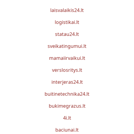
laisvalaikis24.lt
logistikai.lt
statau24.lt
sveikatingumui.lt
mamaiirvaikui.lt
verslosritys.lt
interjeras24.lt
buitinetechnika24.lt
bukimegrazus.lt
4i.lt
baciunai.lt