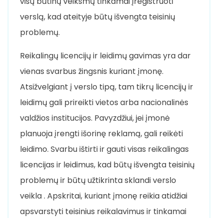
visų būtinų veiksmų tinkamai įregistruoti
verslą, kad ateityje būtų išvengta teisinių
problemų.
Reikalingų licencijų ir leidimų gavimas yra dar
vienas svarbus žingsnis kuriant įmonę.
Atsižvelgiant į verslo tipą, tam tikrų licencijų ir
leidimų gali prireikti vietos arba nacionalinės
valdžios institucijos. Pavyzdžiui, jei įmonė
planuoja įrengti išorinę reklamą, gali reikėti
leidimo. Svarbu ištirti ir gauti visas reikalingas
licencijas ir leidimus, kad būtų išvengta teisinių
problemų ir būtų užtikrinta sklandi verslo
veikla . Apskritai, kuriant įmonę reikia atidžiai
apsvarstyti teisinius reikalavimus ir tinkamai