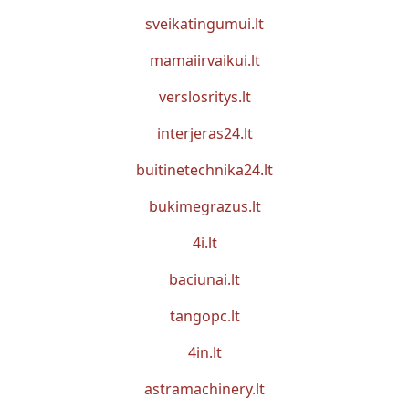
sveikatingumui.lt
mamaiirvaikui.lt
verslosritys.lt
interjeras24.lt
buitinetechnika24.lt
bukimegrazus.lt
4i.lt
baciunai.lt
tangopc.lt
4in.lt
astramachinery.lt