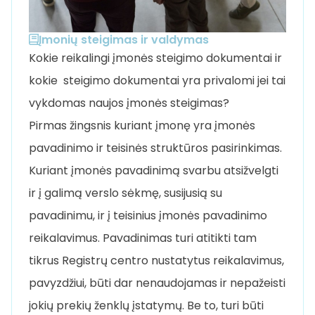
Įmonių steigimas ir valdymas
Kokie reikalingi įmonės steigimo dokumentai ir
kokie steigimo dokumentai yra privalomi jei tai
vykdomas naujos įmonės steigimas?
Pirmas žingsnis kuriant įmonę yra įmonės
pavadinimo ir teisinės struktūros pasirinkimas.
Kuriant įmonės pavadinimą svarbu atsižvelgti
ir į galimą verslo sėkmę, susijusią su
pavadinimu, ir į teisinius įmonės pavadinimo
reikalavimus. Pavadinimas turi atitikti tam
tikrus Registrų centro nustatytus reikalavimus,
pavyzdžiui, būti dar nenaudojamas ir nepažeisti
jokių prekių ženklų įstatymų. Be to, turi būti