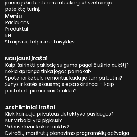
įmonė jokiu būdu nėra atsakingi už svetainėje
pateiktą turinį.
Meniu
Paslaugos
Produktai
EN
Straipsnių talpinimo taisyklės
Naujausi įrašai
Kaip išsirinkti paklodę su guma pagal čiužinio aukštį?
Kokia apranga tinka jogos pamokai?
Spoteriai kėbulo remontui: kada jie tampa būtini?
Šunys ir katės skausmą slepia skirtingai – kaip
pastebėti pirmuosius ženklus?
Atsitiktiniai įrašai
Kiek kainuoja privataus detektyvo paslaugos?
Kur virbalai yra pigiausi?
Vidaus dažai: kokius rinktis?
Dviračių maršrutų planavimo programėlių apžvalga