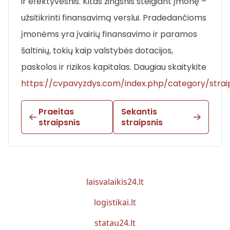
ir efektyvesnis. Kitas žingsnis steigiant įmonę –
užsitikrinti finansavimą verslui. Pradedančioms
įmonėms yra įvairių finansavimo ir paramos
šaltinių, tokių kaip valstybės dotacijos,
paskolos ir rizikos kapitalas. Daugiau skaitykite
https://cvpavyzdys.com/index.php/category/straip
Praeitas
Sekantis
straipsnis
straipsnis
laisvalaikis24.lt
logistikai.lt
statau24.lt