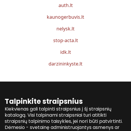
auth.lt
kaunogerbuvis.lt
nelysk.lt
stop-acta.lt
idk.lt
darzininkyste.lt
Talpinkite straipsnius
Kiekvienas gali talpinti straipsnius į šį straipsnių
katalogą. Visi talpinami straipsniai turi atitikti
straipsnių talpinimo taisykles, jei nori būti patvirtinti.
Dėmesio - svetainę administruojantys asmenys ar