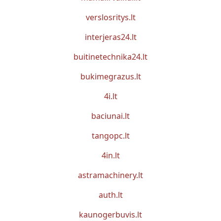
verslosritys.lt
interjeras24.lt
buitinetechnika24.lt
bukimegrazus.lt
4i.lt
baciunai.lt
tangopc.lt
4in.lt
astramachinery.lt
auth.lt
kaunogerbuvis.lt