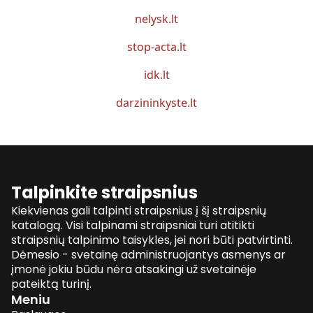
nelysk.lt
stop-acta.lt
idk.lt
darzininkyste.lt
Talpinkite straipsnius
Kiekvienas gali talpinti straipsnius į šį straipsnių
katalogą. Visi talpinami straipsniai turi atitikti
straipsnių talpinimo taisykles, jei nori būti patvirtinti.
Dėmesio - svetainę administruojantys asmenys ar
įmonė jokiu būdu nėra atsakingi už svetainėje
pateiktą turinį.
Meniu