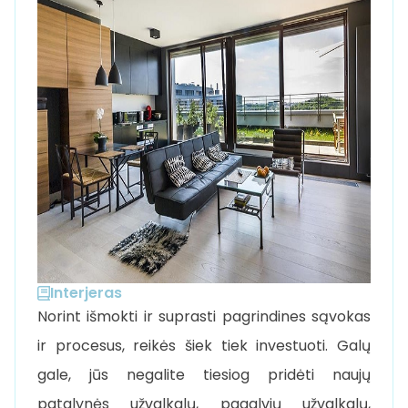
Interjeras
Norint išmokti ir suprasti pagrindines sąvokas
ir procesus, reikės šiek tiek investuoti. Galų
gale, jūs negalite tiesiog pridėti naujų
patalynės užvalkalų, pagalvių užvalkalų,