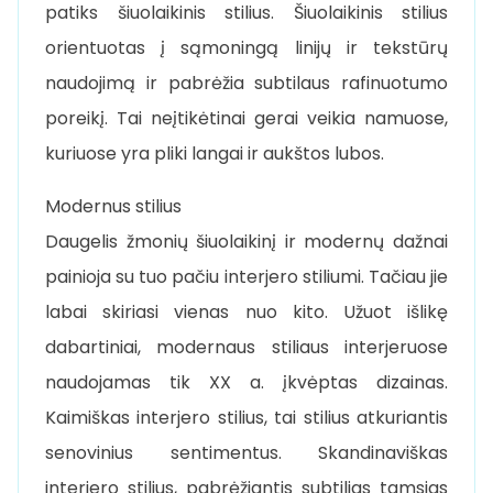
patiks šiuolaikinis stilius. Šiuolaikinis stilius
orientuotas į sąmoningą linijų ir tekstūrų
naudojimą ir pabrėžia subtilaus rafinuotumo
poreikį. Tai neįtikėtinai gerai veikia namuose,
kuriuose yra pliki langai ir aukštos lubos.
Modernus stilius
Daugelis žmonių šiuolaikinį ir modernų dažnai
painioja su tuo pačiu interjero stiliumi. Tačiau jie
labai skiriasi vienas nuo kito. Užuot išlikę
dabartiniai, modernaus stiliaus interjeruose
naudojamas tik XX a. įkvėptas dizainas.
Kaimiškas interjero stilius, tai stilius atkuriantis
senovinius sentimentus. Skandinaviškas
interjero stilius, pabrėžiantis subtilias tamsias