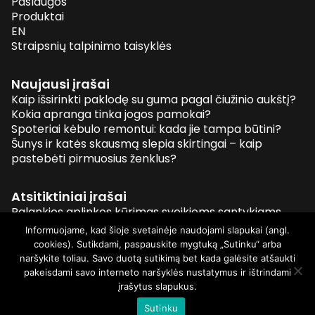
Paslaugos
Produktai
EN
Straipsnių talpinimo taisyklės
Naujausi įrašai
Kaip išsirinkti paklodę su guma pagal čiužinio aukštį?
Kokia apranga tinka jogos pamokai?
Spoteriai kėbulo remontui: kada jie tampa būtini?
Šunys ir katės skausmą slepia skirtingai – kaip
pastebėti pirmuosius ženklus?
Atsitiktiniai įrašai
Palankios aplinkos kūrimas sveikiems santykiams
Sveikos mitybos pagrindai
Informuojame, kad šioje svetainėje naudojami slapukai (angl.
Kaip įsigyti pigių kailinių kepurių?
cookies). Sutikdami, paspauskite mygtuką „Sutinku“ arba
Kaip išsinuomoti statybinę techniką?
naršykite toliau. Savo duotą sutikimą bet kada galėsite atšaukti
pakeisdami savo interneto naršyklės nustatymus ir ištrindami
įrašytus slapukus.
© 2026 Visos teisės saugomos
Sutinku