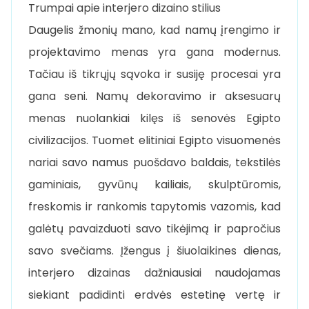
Trumpai apie interjero dizaino stilius
Daugelis žmonių mano, kad namų įrengimo ir
projektavimo menas yra gana modernus.
Tačiau iš tikrųjų sąvoka ir susiję procesai yra
gana seni. Namų dekoravimo ir aksesuarų
menas nuolankiai kilęs iš senovės Egipto
civilizacijos. Tuomet elitiniai Egipto visuomenės
nariai savo namus puošdavo baldais, tekstilės
gaminiais, gyvūnų kailiais, skulptūromis,
freskomis ir rankomis tapytomis vazomis, kad
galėtų pavaizduoti savo tikėjimą ir papročius
savo svečiams. Įžengus į šiuolaikines dienas,
interjero dizainas dažniausiai naudojamas
siekiant padidinti erdvės estetinę vertę ir