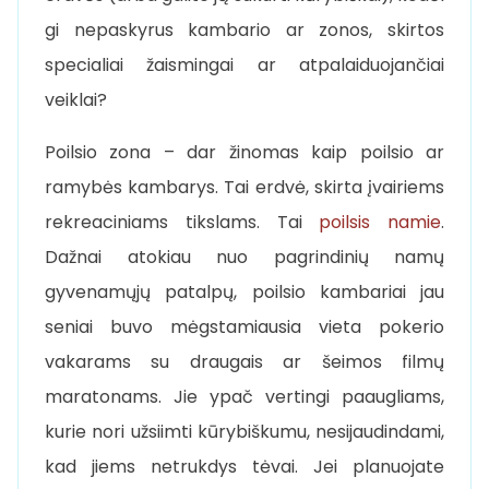
gi nepaskyrus kambario ar zonos, skirtos
specialiai žaismingai ar atpalaiduojančiai
veiklai?
Poilsio zona – dar žinomas kaip poilsio ar
ramybės kambarys. Tai erdvė, skirta įvairiems
rekreaciniams tikslams. Tai
poilsis namie
.
Dažnai atokiau nuo pagrindinių namų
gyvenamųjų patalpų, poilsio kambariai jau
seniai buvo mėgstamiausia vieta pokerio
vakarams su draugais ar šeimos filmų
maratonams. Jie ypač vertingi paaugliams,
kurie nori užsiimti kūrybiškumu, nesijaudindami,
kad jiems netrukdys tėvai. Jei planuojate