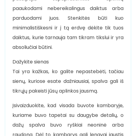
paaukodami nebereikalingus daiktus arba
parduodami juos. Stenkitės būti kuo
minimalistiškesni ir į tą erdvę dėkite tik tuos
daiktus, kurie tarnauja tam tikram tikslui ir yra
absoliučiai būtini.
Dažykite sienas
Tai yra kažkas, ko galite nepastebėti, tačiau
sienų, kuriose esate dažniausiai, spalva gali iš
tikrųjų pakeisti jūsų aplinkos jausmą.
Įsivaizduokite, kad visada buvote kambaryje,
kuriame buvo tapetai su daugybe detalių, o
dažų spalva buvo ryškiai neoninė arba
raudona. Dėl to kambarys gali lengvai jaustis