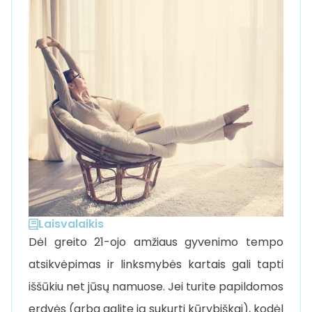
Laisvalaikis
Dėl greito 21-ojo amžiaus gyvenimo tempo
atsikvėpimas ir linksmybės kartais gali tapti
iššūkiu net jūsų namuose. Jei turite papildomos
erdvės (arba galite ją sukurti kūrybiškai), kodėl