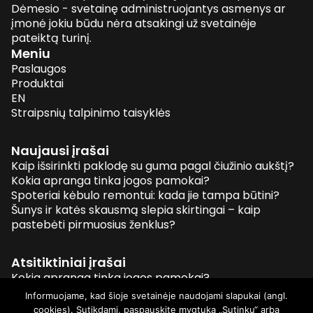
Dėmesio - svetainę administruojantys asmenys ar
įmonė jokiu būdu nėra atsakingi už svetainėje
pateiktą turinį.
Meniu
Paslaugos
Produktai
EN
Straipsnių talpinimo taisyklės
Naujausi įrašai
Kaip išsirinkti paklodę su guma pagal čiužinio aukštį?
Kokia apranga tinka jogos pamokai?
Spoteriai kėbulo remontui: kada jie tampa būtini?
Šunys ir katės skausmą slepia skirtingai – kaip
pastebėti pirmuosius ženklus?
Atsitiktiniai įrašai
Kokia apranga tinka jogos pamokai?
Kuriame mieste didžiausia bobcat’ų nuomos pasiūla?
Informuojame, kad šioje svetainėje naudojami slapukai (angl.
Interneto Svetainių Kūrimas
cookies). Sutikdami, paspauskite mygtuką „Sutinku“ arba