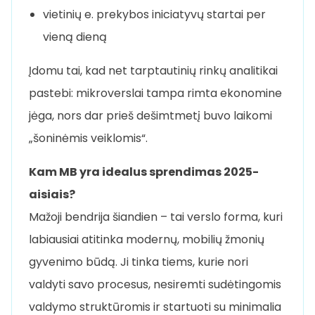
vietinių e. prekybos iniciatyvų startai per
vieną dieną
Įdomu tai, kad net tarptautinių rinkų analitikai
pastebi: mikroverslai tampa rimta ekonomine
jėga, nors dar prieš dešimtmetį buvo laikomi
„šoninėmis veiklomis“.
Kam MB yra idealus sprendimas 2025-
aisiais?
Mažoji bendrija šiandien – tai verslo forma, kuri
labiausiai atitinka modernų, mobilių žmonių
gyvenimo būdą. Ji tinka tiems, kurie nori
valdyti savo procesus, nesiremti sudėtingomis
valdymo struktūromis ir startuoti su minimalia