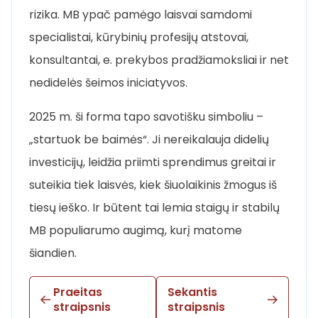
rizika. MB ypač pamėgo laisvai samdomi
specialistai, kūrybinių profesijų atstovai,
konsultantai, e. prekybos pradžiamoksliai ir net
nedidelės šeimos iniciatyvos.
2025 m. ši forma tapo savotišku simboliu –
„startuok be baimės“. Ji nereikalauja didelių
investicijų, leidžia priimti sprendimus greitai ir
suteikia tiek laisvės, kiek šiuolaikinis žmogus iš
tiesų ieško. Ir būtent tai lemia staigų ir stabilų
MB populiarumo augimą, kurį matome
šiandien.
Praeitas
Sekantis
straipsnis
straipsnis