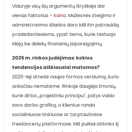
Viduryje visų šių argumentų išryškėja dar
vienas faktorius –
kaina
. Mažesnės steigimo ir
administravimo išlaidos daro MB itin patrauklią
pradedantiesiems, ypač tiems, kurie testuoja
idėją be didelių finansinių įsipareigojimų.
2025 m. rinkos judėjimas: kokios
tendencijos aiškiausiai matomos?
2025-ieji atnešė naujos formos verslumą, kurio
anksčiau nematėme. Rinkoje daugėja žmonių,
kurie dirba „projektiniu principu“, patys valdo
savo darbo grafiką, o klientus randa
socialiniuose tinkluose ar tarptautinėse
freelancerių platformose. MB puikiai atitinka šį