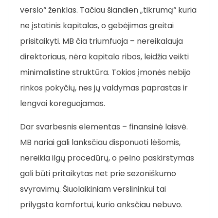
verslo“ ženklas. Tačiau šiandien „tikrumą“ kuria
ne įstatinis kapitalas, o gebėjimas greitai
prisitaikyti. MB čia triumfuoja – nereikalauja
direktoriaus, nėra kapitalo ribos, leidžia veikti
minimalistine struktūra. Tokios įmonės nebijo
rinkos pokyčių, nes jų valdymas paprastas ir
lengvai koreguojamas.
Dar svarbesnis elementas – finansinė laisvė.
MB nariai gali lanksčiau disponuoti lėšomis,
nereikia ilgų procedūrų, o pelno paskirstymas
gali būti pritaikytas net prie sezoniškumo
svyravimų. Šiuolaikiniam verslininkui tai
prilygsta komfortui, kurio anksčiau nebuvo.