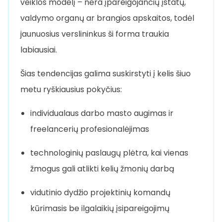
veiklos modelį – nėra įpareigojančių įstatų,
valdymo organų ar brangios apskaitos, todėl
jaunuosius verslininkus ši forma traukia
labiausiai.
Šias tendencijas galima suskirstyti į kelis šiuo
metu ryškiausius pokyčius:
individualaus darbo masto augimas ir
freelancerių profesionalėjimas
technologinių paslaugų plėtra, kai vienas
žmogus gali atlikti kelių žmonių darbą
vidutinio dydžio projektinių komandų
kūrimasis be ilgalaikių įsipareigojimų