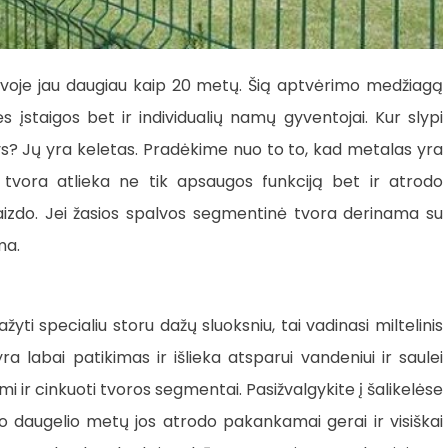
tuvoje jau daugiau kaip 20 metų. Šią aptvėrimo medžiagą
s įstaigos bet ir individualių namų gyventojai. Kur slypi
? Jų yra keletas. Pradėkime nuo to to, kad metalas yra
ė tvora atlieka ne tik apsaugos funkciją bet ir atrodo
izdo. Jei žasios spalvos segmentinė tvora derinama su
ma.
yti specialiu storu dažų sluoksniu, tai vadinasi miltelinis
labai patikimas ir išlieka atsparui vandeniui ir saulei
 ir cinkuoti tvoros segmentai. Pasižvalgykite į šalikelėse
 daugelio metų jos atrodo pakankamai gerai ir visiškai