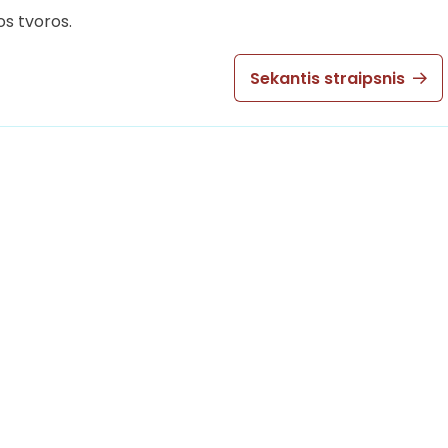
os tvoros.
Sekantis straipsnis