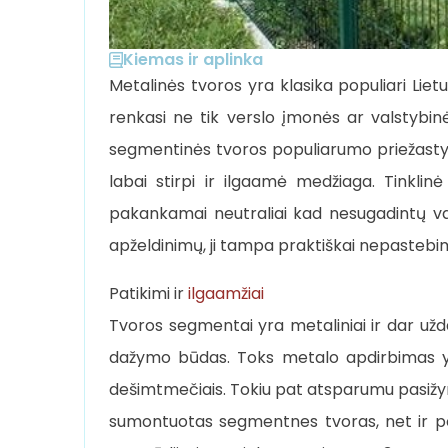
Kiemas ir aplinka
Metalinės tvoros yra klasika populiari Lie
renkasi ne tik verslo įmonės ar valstybinė
segmentinės tvoros populiarumo priežastys
labai stirpi ir ilgaamė medžiaga. Tinklin
pakankamai neutraliai kad nesugadintų va
apželdinimų, ji tampa praktiškai nepastebi
Patikimi ir
ilgaamžiai
Tvoros segmentai yra metaliniai ir dar uždaž
dažymo būdas. Toks metalo apdirbimas yra 
dešimtmečiais. Tokiu pat atsparumu pasižymi
sumontuotas segmentnes tvoras, net ir po