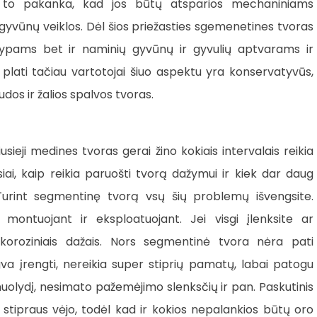
m, to pakanka, kad jos būtų atsparios mechaniniams
vūnų veiklos. Dėl šios priežasties sgemenetines tvoras
ypams bet ir naminių gyvūnų ir gyvulių aptvarams ir
lati tačiau vartotojai šiuo aspektu yra konservatyvūs,
dos ir žalios spalvos tvoras.
sieji medines tvoras gerai žino kokiais intervalais reikia
usiai, kaip reikia paruošti tvorą dažymui ir kiek dar daug
. Turint segmentinę tvorą vsų šių problemų išvengsite.
 montuojant ir eksploatuojant. Jei visgi įlenksite ar
tikoroziniais dažais. Nors segmentinė tvora nėra pati
ngva įrengti, nereikia super stiprių pamatų, labai patogu
 nuolydį, nesimato pažemėjimo slenksčių ir pan. Paskutinis
stipraus vėjo, todėl kad ir kokios nepalankios būtų oro