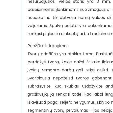
nesurūdijusios. Vielos storis yra 3 m
pažeidimams, įlenkimams nuo žmogaus ar gy
naudoja ne tik aptverti namų valdos skl
voljerams. Spalvų paletė yra pakankamai p
renkasi pigiausią cinkuotą arba tradicines ru
Priežiūra ir įrengimas
Tvorų priežiūra yra atskira tema. Pasistačiu
perdažyti tvorą, kokie dažai išsilaiko ilgia
įvairių remonto darbų gali tekti atlikti
Svarbiausia nepažeisti tvoros gabenant,
subraižysite, kuo skubiau uždažykite an
gražiausjią, ją renkasi todėl kad labai le
išlaviruoti pagal reljefo nelygumus, sklypo
segmentinių tvorų privalumas – jos nebijo 