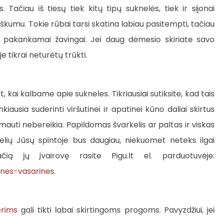
 Tačiau iš tiesų tiek kitų tipų suknelės, tiek ir sijonai
iškumu. Tokie rūbai tarsi skatina labiau pasitempti, tačiau
i pakankamai žavingai. Jei daug dėmesio skiriate savo
e tikrai neturėtų trūkti.
t, kai kalbame apie sukneles. Tikriausiai sutiksite, kad tais
nkiausia suderinti viršutinei ir apatinei kūno daliai skirtus
imauti nebereikia. Papildomas švarkelis ar paltas ir viskas
knelių Jūsų spintoje bus daugiau, niekuomet neteks ilgai
ačią jų įvairovę rasite Pigu.lt el. parduotuvėje:
ines-vasarines
.
erims
gali tikti labai skirtingoms progoms. Pavyzdžiui, jei