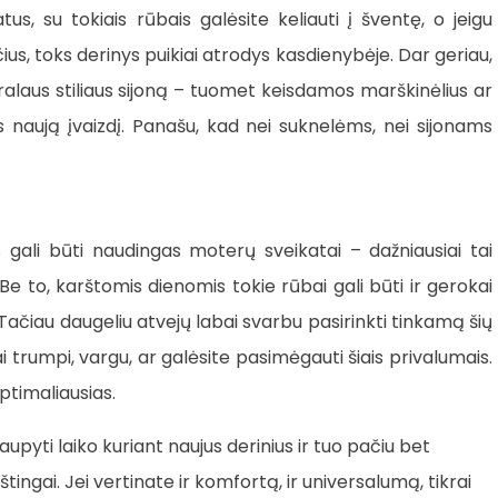
us, su tokiais rūbais galėsite keliauti į šventę, o jeigu
us, toks derinys puikiai atrodys kasdienybėje. Dar geriau,
alaus stiliaus sijoną – tuomet keisdamos marškinėlius ar
is naują įvaizdį. Panašu, kad nei suknelėms, nei sijonams
s gali būti naudingas moterų sveikatai – dažniausiai tai
e to, karštomis dienomis tokie rūbai gali būti ir gerokai
ačiau daugeliu atvejų labai svarbu pasirinkti tinkamą šių
bai trumpi, vargu, ar galėsite pasimėgauti šiais privalumais.
optimaliausias.
aupyti laiko kuriant naujus derinius ir tuo pačiu bet
štingai. Jei vertinate ir komfortą, ir universalumą, tikrai