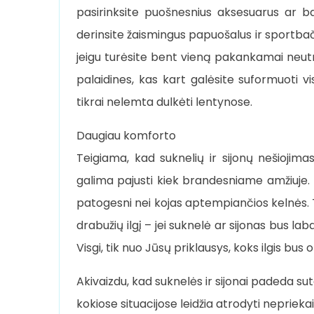
pasirinksite puošnesnius aksesuarus ar bat
derinsite žaismingus papuošalus ir sportbači
jeigu turėsite bent vieną pakankamai neutr
palaidines, kas kart galėsite suformuoti v
tikrai nelemta dulkėti lentynose.
Daugiau komforto
Teigiama, kad suknelių ir sijonų nešiojima
galima pajusti kiek brandesniame amžiuje. B
patogesni nei kojas aptempiančios kelnės. T
drabužių ilgį – jei suknelė ar sijonas bus la
Visgi, tik nuo Jūsų priklausys, koks ilgis bus 
Akivaizdu, kad suknelės ir sijonai padeda sut
kokiose situacijose leidžia atrodyti nepriekai