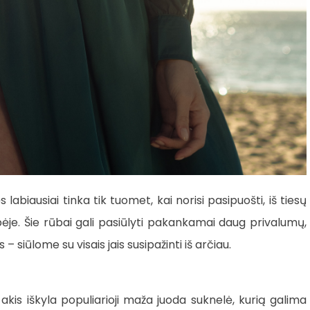
 labiausiai tinka tik tuomet, kai norisi pasipuošti, iš tiesų
ybėje. Šie rūbai gali pasiūlyti pakankamai daug privalumų,
siūlome su visais jais susipažinti iš arčiau.
 akis iškyla populiarioji maža juoda suknelė, kurią galima