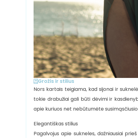
Grožis ir stilius
Nors kartais teigiama, kad sijonai ir suknelės
tokie drabužiai gali būti dėvimi ir kasdien
apie kuriuos net nebūtumėte susimąsčiusios – 
Elegantiškas stilius
Pagalvojus apie sukneles, dažniausiai prieš