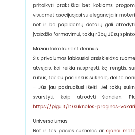
pritaikyti praktiškai bet kokioms progoms.
visuomet asocijuojasi su elegancija ir moter
net ir be papildomų detalių gali atrodyt
įvaizdžio formavimui, tokių rūbų Jūsų spintoj
Mažiau laiko kuriant derinius
Šis privalumas labiausiai atsiskleidžia tuome
atvejais, kai reikia nuspręsti, ką rengtis, su
rūbus, tačiau pasirinkus suknelę, dėl to ner
– Jūs jau pasiruošusi išeiti. Jei tokių su
svarstyti, kaip atrodyti šiandien. Pl
https://pigu.lt/lt/sukneles-progines-vakar
Universalumas
Net ir tos pačios suknelės ar
sijonai mot