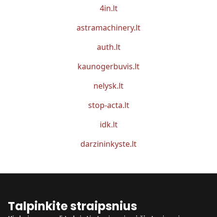
4in.lt
astramachinery.lt
auth.lt
kaunogerbuvis.lt
nelysk.lt
stop-acta.lt
idk.lt
darzininkyste.lt
Talpinkite straipsnius