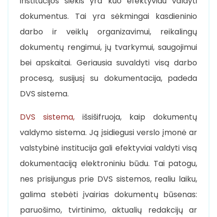
institucijos siekis yra kuo efektyviau valdyti
dokumentus. Tai yra sėkmingai kasdieninio
darbo ir veiklų organizavimui, reikalingų
dokumentų rengimui, jų tvarkymui, saugojimui
bei apskaitai. Geriausia suvaldyti visą darbo
procesą, susijusį su dokumentacija, padeda
DVS sistema.
DVS sistema,
išsišifruoja, kaip dokumentų
valdymo sistema. Ją įsidiegusi verslo įmonė ar
valstybinė institucija gali efektyviai valdyti visą
dokumentaciją elektroniniu būdu. Tai patogu,
nes prisijungus prie DVS sistemos, realiu laiku,
galima stebėti įvairias dokumentų būsenas:
paruošimo, tvirtinimo, aktualių redakcijų ar