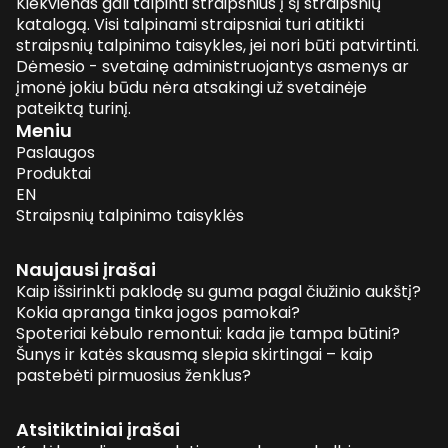
Kiekvienas gali talpinti straipsnius į šį straipsnių
katalogą. Visi talpinami straipsniai turi atitikti
straipsnių talpinimo taisykles, jei nori būti patvirtinti.
Dėmesio - svetainę administruojantys asmenys ar
įmonė jokiu būdu nėra atsakingi už svetainėje
pateiktą turinį.
Meniu
Paslaugos
Produktai
EN
Straipsnių talpinimo taisyklės
Naujausi įrašai
Kaip išsirinkti paklodę su guma pagal čiužinio aukštį?
Kokia apranga tinka jogos pamokai?
Spoteriai kėbulo remontui: kada jie tampa būtini?
Šunys ir katės skausmą slepia skirtingai – kaip
pastebėti pirmuosius ženklus?
Atsitiktiniai įrašai