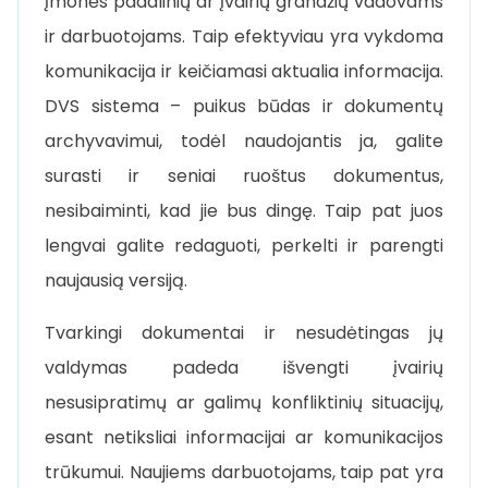
įmonės padalinių ar įvairių grandžių vadovams
ir darbuotojams. Taip efektyviau yra vykdoma
komunikacija ir keičiamasi aktualia informacija.
DVS sistema – puikus būdas ir dokumentų
archyvavimui, todėl naudojantis ja, galite
surasti ir seniai ruoštus dokumentus,
nesibaiminti, kad jie bus dingę. Taip pat juos
lengvai galite redaguoti, perkelti ir parengti
naujausią versiją.
Tvarkingi dokumentai ir nesudėtingas jų
valdymas padeda išvengti įvairių
nesusipratimų ar galimų konfliktinių situacijų,
esant netiksliai informacijai ar komunikacijos
trūkumui. Naujiems darbuotojams, taip pat yra