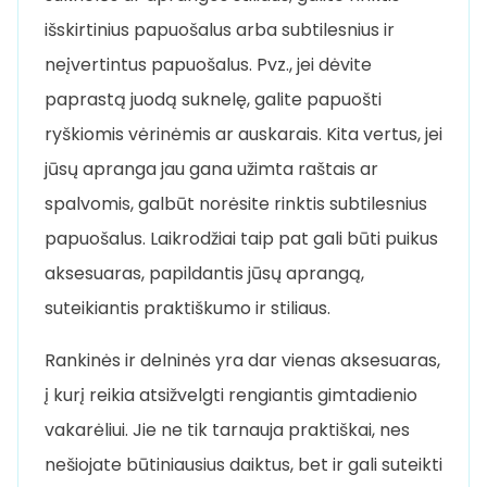
išskirtinius papuošalus arba subtilesnius ir
neįvertintus papuošalus. Pvz., jei dėvite
paprastą juodą suknelę, galite papuošti
ryškiomis vėrinėmis ar auskarais. Kita vertus, jei
jūsų apranga jau gana užimta raštais ar
spalvomis, galbūt norėsite rinktis subtilesnius
papuošalus. Laikrodžiai taip pat gali būti puikus
aksesuaras, papildantis jūsų aprangą,
suteikiantis praktiškumo ir stiliaus.
Rankinės ir delninės yra dar vienas aksesuaras,
į kurį reikia atsižvelgti rengiantis gimtadienio
vakarėliui. Jie ne tik tarnauja praktiškai, nes
nešiojate būtiniausius daiktus, bet ir gali suteikti