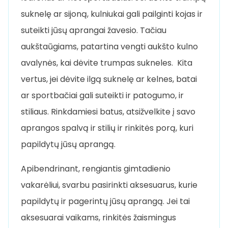
suknelę ar sijoną, kulniukai gali pailginti kojas ir
suteikti jūsų aprangai žavesio. Tačiau
aukštaūgiams, patartina vengti aukšto kulno
avalynės, kai dėvite trumpas sukneles. Kita
vertus, jei dėvite ilgą suknelę ar kelnes, batai
ar sportbačiai gali suteikti ir patogumo, ir
stiliaus. Rinkdamiesi batus, atsižvelkite į savo
aprangos spalvą ir stilių ir rinkitės porą, kuri
papildytų jūsų aprangą.
Apibendrinant, rengiantis gimtadienio
vakarėliui, svarbu pasirinkti aksesuarus, kurie
papildytų ir pagerintų jūsų aprangą. Jei tai
aksesuarai vaikams, rinkitės žaismingus