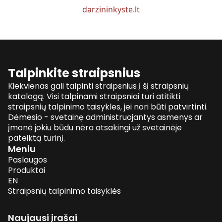
darzininkyste.lt
Talpinkite straipsnius
Kiekvienas gali talpinti straipsnius į šį straipsnių
katalogą. Visi talpinami straipsniai turi atitikti
straipsnių talpinimo taisykles, jei nori būti patvirtinti.
Dėmesio - svetainę administruojantys asmenys ar
įmonė jokiu būdu nėra atsakingi už svetainėje
pateiktą turinį.
Meniu
Paslaugos
Produktai
EN
Straipsnių talpinimo taisyklės
Naujausi įrašai