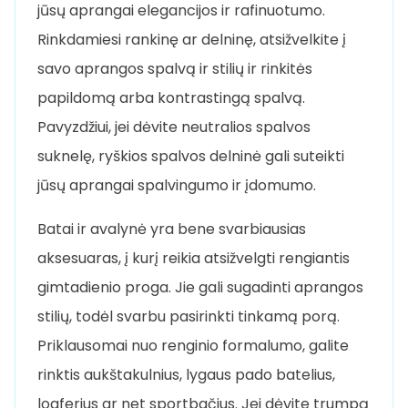
jūsų aprangai elegancijos ir rafinuotumo.
Rinkdamiesi rankinę ar delninę, atsižvelkite į
savo aprangos spalvą ir stilių ir rinkitės
papildomą arba kontrastingą spalvą.
Pavyzdžiui, jei dėvite neutralios spalvos
suknelę, ryškios spalvos delninė gali suteikti
jūsų aprangai spalvingumo ir įdomumo.
Batai ir avalynė yra bene svarbiausias
aksesuaras, į kurį reikia atsižvelgti rengiantis
gimtadienio proga. Jie gali sugadinti aprangos
stilių, todėl svarbu pasirinkti tinkamą porą.
Priklausomai nuo renginio formalumo, galite
rinktis aukštakulnius, lygaus pado batelius,
loaferius ar net sportbačius. Jei dėvite trumpą