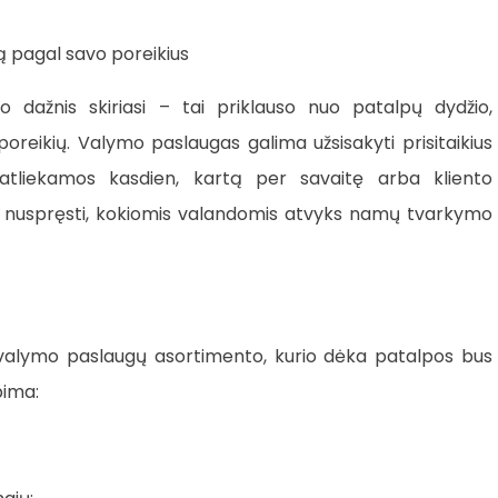
ą pagal savo poreikius
 dažnis skiriasi – tai priklauso nuo patalpų dydžio,
poreikių. Valymo paslaugas galima užsisakyti prisitaikius
 atliekamos kasdien, kartą per savaitę arba kliento
ali nuspręsti, kokiomis valandomis atvyks namų tvarkymo
us valymo paslaugų asortimento, kurio dėka patalpos bus
pima: