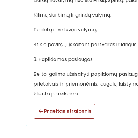
Dulkių nuvalymą nuo stalviršių, spintų, palan
Kilimų siurbimą ir grindų valymą;
Tualetų ir virtuvės valymą;
Stiklo paviršių, įskaitant pertvaras ir langu
3. Papildomos paslaugos
Be to, galima užsisakyti papildomų paslaugų
prietaisais ir priemonėmis, augalų laistym
kliento poreikiams.
Praeitas straipsnis