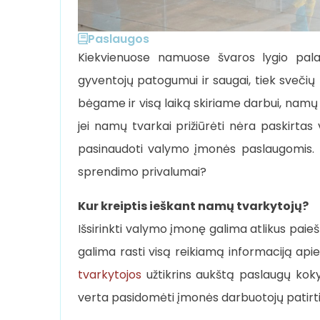
Paslaugos
Kiekvienuose namuose švaros lygio pala
gyventojų patogumui ir saugai, tiek svečių
bėgame ir visą laiką skiriame darbui, namų š
jei namų tvarkai prižiūrėti nėra paskirtas
pasinaudoti valymo įmonės paslaugomis. Kai
sprendimo privalumai?
Kur kreiptis ieškant namų tvarkytojų?
Išsirinkti valymo įmonę galima atlikus pai
galima rasti visą reikiamą informaciją apie
tvarkytojos
užtikrins aukštą paslaugų koky
verta pasidomėti įmonės darbuotojų patirtimi