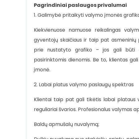
Pagrindiniai paslaugos privalumai
1. Galimybė pritaikyti valymo įmonės grafik
Kiekvienuose namuose reikalingas valymo
gyventojų skaičiaus ir taip pat asmeninių 
prie nustatyto grafiko – jos gali būti
pasirinktomis dienomis. Be to, klientas g
įmonė.
2. Labai platus valymo paslaugų spektras
Klientai taip pat gali tikėtis labai plata
reguliariai švarios. Profesionalus valymas a
Baldų apmušalų nuvalymą;