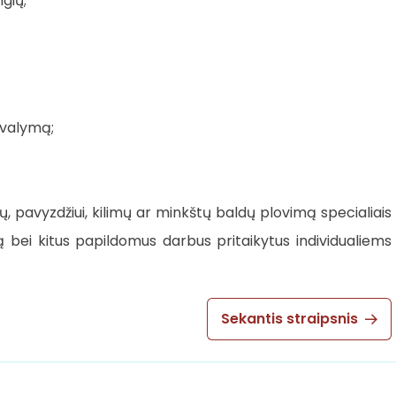
gių;
s valymą;
, pavyzdžiui, kilimų ar minkštų baldų plovimą specialiais
ą bei kitus papildomus darbus pritaikytus individualiems
Sekantis straipsnis