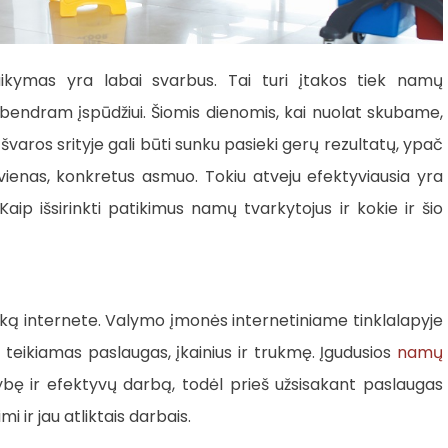
ikymas yra labai svarbus. Tai turi įtakos tiek namų
 bendram įspūdžiui. Šiomis dienomis, kai nuolat skubame,
varos srityje gali būti sunku pasieki gerų rezultatų, ypač
 vienas, konkretus asmuo. Tokiu atveju efektyviausia yra
p išsirinkti patikimus namų tvarkytojus ir kokie ir šio
ešką internete. Valymo įmonės internetiniame tinklalapyje
 teikiamas paslaugas, įkainius ir trukmę. Įgudusios
namų
bę ir efektyvų darbą, todėl prieš užsisakant paslaugas
 ir jau atliktais darbais.