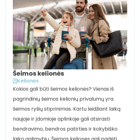
Šeimos kelionės
Kelionės
Kokios gali būti šeimos kelionės? Vienas iš
pagrindinių šeimos kelionių privalumų yra
šeimos ryšių stiprinimas. Kartu leidžiant laiką
naujoje ir įdomioje aplinkoje gali atsirasti
bendravimo, bendros patirties ir kokybiško
laiko galimybių. Šeimos kelionės gali padėti