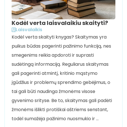
Kodėl verta laisvalaikiu skaityti?
Laisvalaikis
Kodėl verta skaityti knygas? Skaitymas yra
puikus būdas pagerinti pažinimo funkciją, nes
smegenims reikia apdoroti ir suprasti
sudėtingą informaciją. Reguliarus skaitymas
gali pagerinti atmintį, kritinio mąstymo
įgūdžius ir problemų sprendimo gebėjimus, o
tai gali būti naudinga žmonėms visose
gyvenimo srityse. Be to, skaitymas gali padėti
žmonėms išlikti protiškai aštriems senstant,
todėl sumažėja pažinimo nuosmukio ir …