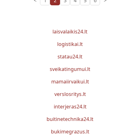
<
1
2
3
4
5
6
>
laisvalaikis24.lt
logistikai.lt
statau24.lt
sveikatingumui.lt
mamaiirvaikui.lt
verslosritys.lt
interjeras24.lt
buitinetechnika24.lt
bukimegrazus.lt