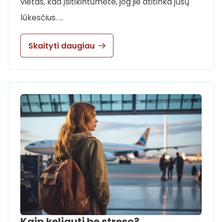
vietas, kad įsitikintumėte, jog jie atitinka jūsų
lūkesčius. …
Skaityti daugiau
Kaip keliauti be streso?