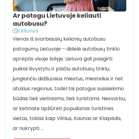
Ar patogu Lietuvoje keliauti
autobusu?
Kelionės
Vienas iš svarbiausių kelionių autobusu
patogumų Lietuvoje – didelė autobusų tinklo
aprėptis visoje šalyje. Lietuva gali pasigirti
puikiai išvystytu ir plačiu autobusų tinklu,
jungiančiu didžiuosius miestus, miestelius ir net
atokius regionus, todėl tai patogus susisiekimo
būdas tiek vietiniams, tiek turistams. Nesvarbu,
ar ketinate apžiūrėti populiarias turistines
vietas, tokias kaip Vilnius, Kaunas ar Klaipėda,
ar nukrypti …