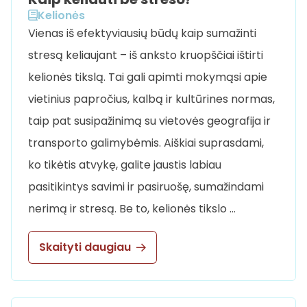
Kelionės
Vienas iš efektyviausių būdų kaip sumažinti
stresą keliaujant – iš anksto kruopščiai ištirti
kelionės tikslą. Tai gali apimti mokymąsi apie
vietinius papročius, kalbą ir kultūrines normas,
taip pat susipažinimą su vietovės geografija ir
transporto galimybėmis. Aiškiai suprasdami,
ko tikėtis atvykę, galite jaustis labiau
pasitikintys savimi ir pasiruošę, sumažindami
nerimą ir stresą. Be to, kelionės tikslo …
Skaityti daugiau