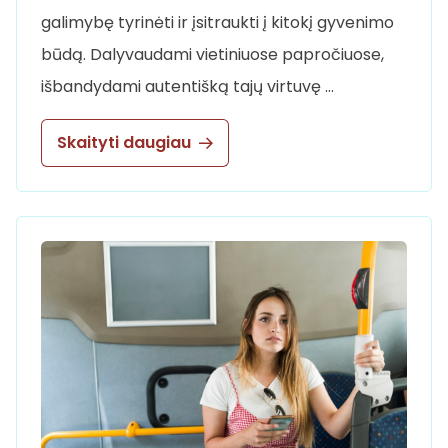
galimybę tyrinėti ir įsitraukti į kitokį gyvenimo
būdą. Dalyvaudami vietiniuose papročiuose,
išbandydami autentišką tajų virtuvę …
Skaityti daugiau