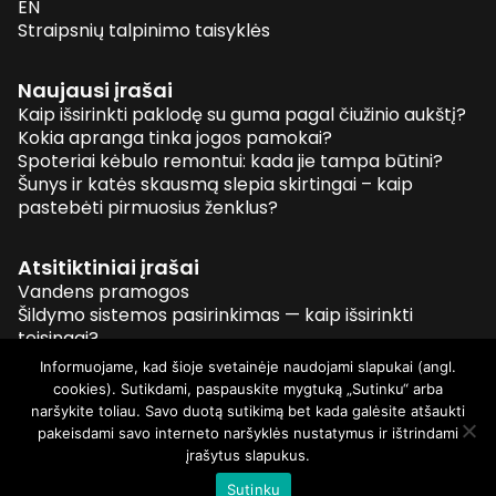
EN
Straipsnių talpinimo taisyklės
Naujausi įrašai
Kaip išsirinkti paklodę su guma pagal čiužinio aukštį?
Kokia apranga tinka jogos pamokai?
Spoteriai kėbulo remontui: kada jie tampa būtini?
Šunys ir katės skausmą slepia skirtingai – kaip
pastebėti pirmuosius ženklus?
Atsitiktiniai įrašai
Vandens pramogos
Šildymo sistemos pasirinkimas — kaip išsirinkti
teisingai?
Automobilių remonto paslaugos
Informuojame, kad šioje svetainėje naudojami slapukai (angl.
Šunys ir katės skausmą slepia skirtingai – kaip
cookies). Sutikdami, paspauskite mygtuką „Sutinku“ arba
pastebėti pirmuosius ženklus?
naršykite toliau. Savo duotą sutikimą bet kada galėsite atšaukti
pakeisdami savo interneto naršyklės nustatymus ir ištrindami
įrašytus slapukus.
© 2026 Visos teisės saugomos
Sutinku