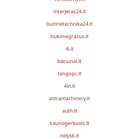
interjeras24.lt
buitinetechnika24.lt
bukimegrazus.lt
4i.lt
baciunai.lt
tangopc.lt
4in.lt
astramachinery.lt
auth.lt
kaunogerbuvis.lt
nelysk.lt