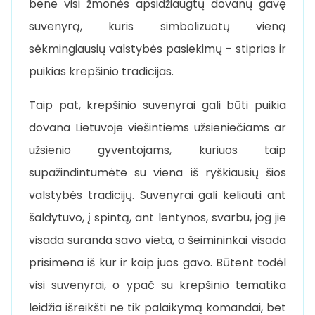
bene visi žmonės apsidžiaugtų dovanų gavę
suvenyrą, kuris simbolizuotų vieną
sėkmingiausių valstybės pasiekimų – stiprias ir
puikias krepšinio tradicijas.
Taip pat, krepšinio suvenyrai gali būti puikia
dovana Lietuvoje viešintiems užsieniečiams ar
užsienio gyventojams, kuriuos taip
supažindintumėte su viena iš ryškiausių šios
valstybės tradicijų. Suvenyrai gali keliauti ant
šaldytuvo, į spintą, ant lentynos, svarbu, jog jie
visada suranda savo vieta, o šeimininkai visada
prisimena iš kur ir kaip juos gavo. Būtent todėl
visi suvenyrai, o ypač su krepšinio tematika
leidžia išreikšti ne tik palaikymą komandai, bet