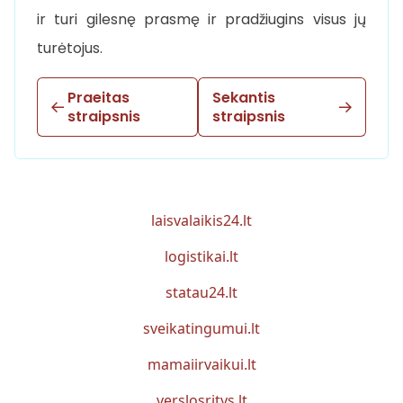
ir turi gilesnę prasmę ir pradžiugins visus jų
turėtojus.
Praeitas
Sekantis
straipsnis
straipsnis
laisvalaikis24.lt
logistikai.lt
statau24.lt
sveikatingumui.lt
mamaiirvaikui.lt
verslosritys.lt