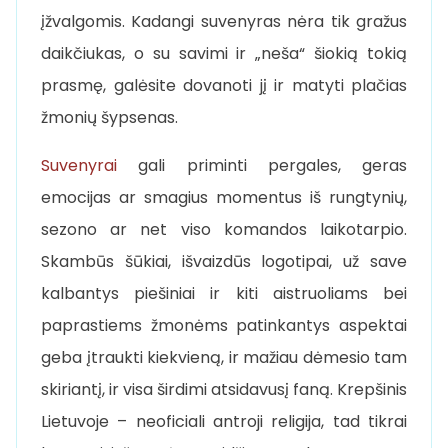
įžvalgomis. Kadangi suvenyras nėra tik gražus
daikčiukas, o su savimi ir „neša“ šiokią tokią
prasmę, galėsite dovanoti jį ir matyti plačias
žmonių šypsenas.
Suvenyrai
gali priminti pergales, geras
emocijas ar smagius momentus iš rungtynių,
sezono ar net viso komandos laikotarpio.
Skambūs šūkiai, išvaizdūs logotipai, už save
kalbantys piešiniai ir kiti aistruoliams bei
paprastiems žmonėms patinkantys aspektai
geba įtraukti kiekvieną, ir mažiau dėmesio tam
skiriantį, ir visa širdimi atsidavusį faną. Krepšinis
Lietuvoje – neoficiali antroji religija, tad tikrai