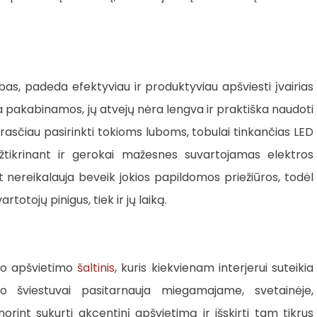
s, padeda efektyviau ir produktyviau apšviesti įvairias
 pakabinamos, jų atvejų nėra lengva ir praktiška naudoti
asčiau pasirinkti tokioms luboms, tobulai tinkančias LED
užtikrinant ir gerokai mažesnes suvartojamas elektros
 nereikalauja beveik jokios papildomos priežiūros, todėl
totojų pinigus, tiek ir jų laiką.
mo apšvietimo
šaltinis
, kuris kiekvienam interjerui suteikia
po šviestuvai pasitarnauja miegamajame, svetainėje,
orint sukurti akcentinį apšvietimą ir išskirti tam tikrus