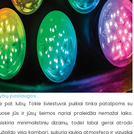
ybų paslaugos
prie pat lubų. Tokie šviestuvai puikiai tinka patalpoms su
e jūs ir jūsų šeimos nariai praleidžia nemažai laiko.
šsiskiria minimalistiniu dizainu, todėl labai gerai atrodo
žpildo visą kambarį, sukuria jaukią atmosferą ir vizualiai