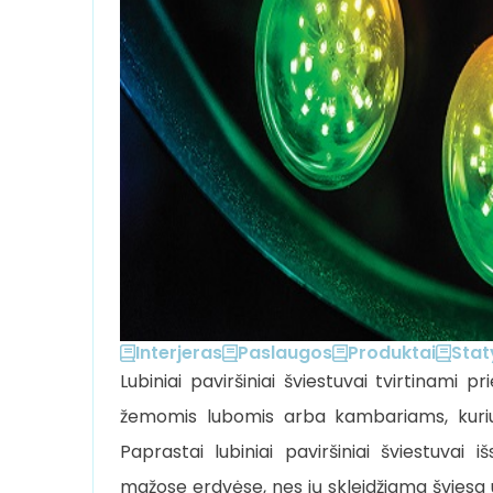
Interjeras
Paslaugos
Produktai
Stat
Lubiniai paviršiniai šviestuvai tvirtinami 
žemomis lubomis arba kambariams, kuriuos
Paprastai lubiniai paviršiniai šviestuvai i
mažose erdvėse, nes jų skleidžiama šviesa u