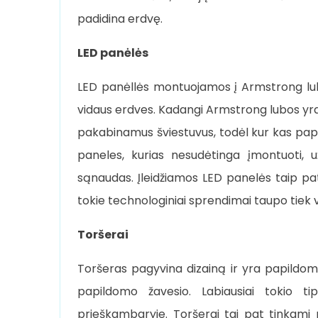
padidina erdvę.
LED panėlės
LED panėllės montuojamos į Armstrong luba
vidaus erdves. Kadangi Armstrong lubos yra
pakabinamus šviestuvus, todėl kur kas papr
paneles, kurias nesudėtinga įmontuoti, 
sąnaudas. Įleidžiamos LED panelės taip pat
tokie technologiniai sprendimai taupo tiek var
Toršerai
Toršeras pagyvina dizainą ir yra papildo
papildomo žavesio. Labiausiai tokio ti
prieškambaryje. Toršerai tai pat tinkami n