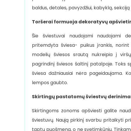
baldus, detales, pavyzdžiui, kabyklą, sekciją 
Toršerai formuoja dekoratyvų apšviet
Šie šviestuvai naudojami naudojami de
pritemdyta šviesa- puikus įrankis, nori
modelių šviesos srautą nukreipia į virš
pagrindinį šviesos šaltinį patalpoje. Toks
šviesa dažniausiai nėra pageidaujama. K
lempos gaubto.
Skirtingų pastatomų šviestvų derinima
Skirtingoms zonoms apšviesti galite naudo
šviestuvų. Naują pirkinį svarbu pritaikyti pri
taptų puošmena, o ne svetimkūniu. Tinkamai p