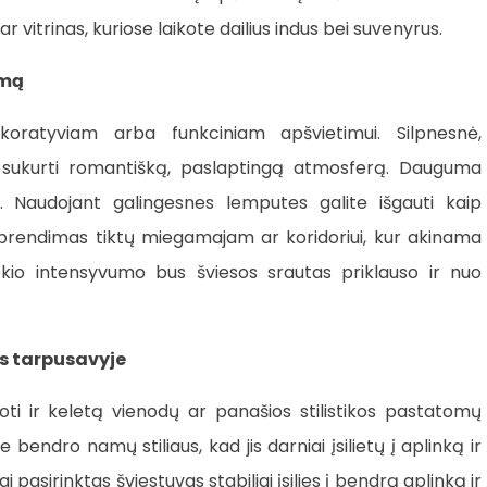
ar vitrinas, kuriose laikote dailius indus bei suvenyrus.
imą
koratyviam arba funkciniam apšvietimui. Silpnesnė,
nt sukurti romantišką, paslaptingą atmosferą. Dauguma
ų. Naudojant galingesnes lemputes galite išgauti kaip
 sprendimas tiktų miegamajam ar koridoriui, kur akinama
okio intensyvumo bus šviesos srautas priklauso ir nuo
s tarpusavyje
ti ir keletą vienodų ar panašios stilistikos pastatomų
e bendro namų stiliaus, kad jis darniai įsilietų į aplinką ir
asirinktas šviestuvas stabiliai įsilies į bendrą aplinką ir