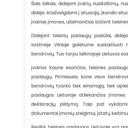
Šiais laikais, didėjant įvairių nusikaltimų, 
didėja. Atsižvelgdami į situaciją, įkandin sit
įvairias įmones, užsiimančias būtent teisin
Didėjant teisinių paslaugų pasiūlai, didėj
sostinėje Vilniuje galėtume suskaičiuot
bendrovių. Tuo tarpu laikinojoje Lietuvos sos
Įvairios Kaune esančios, teisines paslaug
paslaugų. Pirmiausia, kone visos bendrovės
bendrovių tvarko tiek einamąją, tiek aplei
paslaugos Lietuvoje atliekančios įmones te
deklaracijų pildymą. Taip pat vykdom
dokumentai įmonių steigimui, įstatų keitimui i
Realiai, teisinės paslaugos Lietuvoje yra g