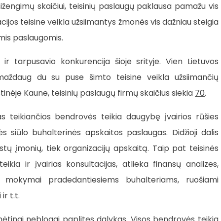
nusižengimų skaičiui, teisinių paslaugų paklausa pamažu vis
uacijos teisine veikla užsiimantys žmonės vis dažniau steigia
ėmis paslaugomis.
a ir tarpusavio konkurencija šioje srityje. Vien Lietuvos
i maždaug du su puse šimto teisine veikla užsiimančių
tinėje Kaune, teisinių paslaugų firmų skaičius siekia
70
.
as teikiančios bendrovės teikia daugybę įvairios rūšies
 siūlo buhalterinės apskaitos paslaugas. Didžioji dalis
stų įmonių, tiek organizacijų apskaitą. Taip pat teisinės
ikia ir įvairias konsultacijas, atlieka finansų analizes,
i mokymai pradedantiesiems buhalteriams, ruošiami
r t.t.
anėtinai neblogai paplitęs dalykas. Visos bendrovės teikia