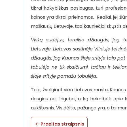
tikrai kokybiškas paslaugas, turi profesion
kainos yra tikrai prieinamos. Realiai, jei ži
mažiausių Lietuvoje, tad kauniečiai skųstis dė
Viską sudėjus, tereikia džiaugtis, jog 
Lietuvoje. Lietuvos sostinėje Vilniuje teisi
džiaugtis, jog Kaunas šioje srityje taip pa
tobulėja ne tik skaičiumi, tačiau ir teiki
šioje srityje pamažu tobulėja.
Taip, žvelgiant vien Lietuvos mastu, Kaunas t
daugiau nei trigubai, o ką bekalbėti apie kit
aukštesnis. Vis dėlto, pažanga yra, o tai mu
Praeitas straipsnis