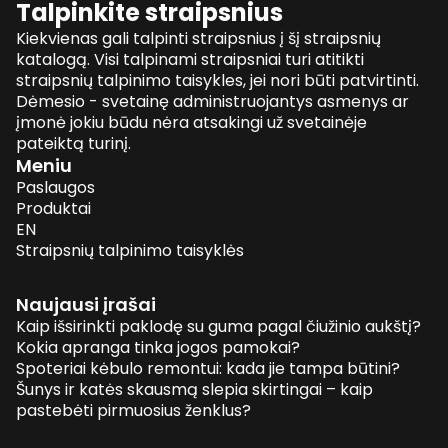
Talpinkite straipsnius
Kiekvienas gali talpinti straipsnius į šį straipsnių
katalogą. Visi talpinami straipsniai turi atitikti
straipsnių talpinimo taisykles, jei nori būti patvirtinti.
Dėmesio - svetainę administruojantys asmenys ar
įmonė jokiu būdu nėra atsakingi už svetainėje
pateiktą turinį.
Meniu
Paslaugos
Produktai
EN
Straipsnių talpinimo taisyklės
Naujausi įrašai
Kaip išsirinkti paklodę su guma pagal čiužinio aukštį?
Kokia apranga tinka jogos pamokai?
Spoteriai kėbulo remontui: kada jie tampa būtini?
Šunys ir katės skausmą slepia skirtingai – kaip
pastebėti pirmuosius ženklus?