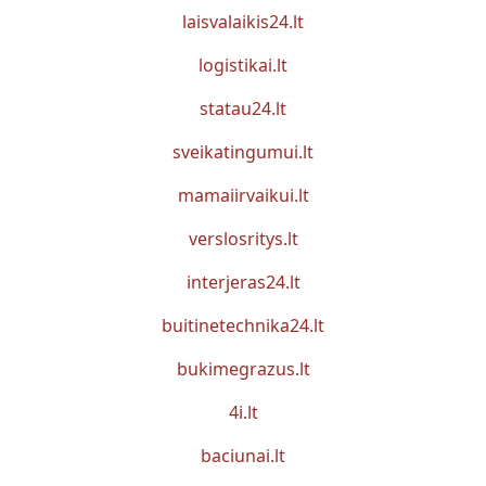
laisvalaikis24.lt
logistikai.lt
statau24.lt
sveikatingumui.lt
mamaiirvaikui.lt
verslosritys.lt
interjeras24.lt
buitinetechnika24.lt
bukimegrazus.lt
4i.lt
baciunai.lt