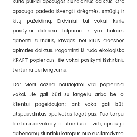
kurie puikiai apsaugos siunčiamus daiktus. Oro
apsauga padeda išvengti drėgmės, smūgių ir
kitų pažeidimų. Erdviniai, tai vokai, kurie
pasižymi didesniu talpumu ir yra tinkami
gabenti žurnalus, knygas bei kitus didesnės
apimties daiktus. Pagaminti iš rudo ekologiško
KRAFT popieriaus, šie vokai pasižymi išskirtiniu
tvirtumu bei lengvumu.
Dar vieni dažnai naudojami yra popieriniai
vokai. Jie gali būti su langeliu arba be jo.
Klientui pageidaujant ant voko gali būti
atspausdintas spalvotas logotipas. Tuo tarpu,
kartoniniai vokai yra standūs ir tvirti, apsaugo
gabenamų siuntinių kampus nuo susilamdymo,