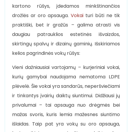
kartono rūšys, įdedamos minkštinančios
drožlės ar oro apsauga.
Vokai
turi būti ne tik
praktiški, bet ir gražūs – galima atrasti vis
daugiau patrauklios estetinės išvaizdos,
skirtingų spalvų ir dizainų gaminių. Išskiriamos
kelios pagrindinės vokų rūšys:
Vieni dažniausiai vartojamų – kurjeriniai vokai,
kurių gamybai naudojama nematoma LDPE
plėvelė. Šie vokai yra sandarūs, neperšviečiami
ir tinkantys įvairių daiktų siuntimui. Didžiausi jų
privalumai – tai apsauga nuo drėgmės bei
mažas svoris, kuris lemia mažesnes siuntimo
išlaidas. Taip pat yra vokų su oro apsauga,