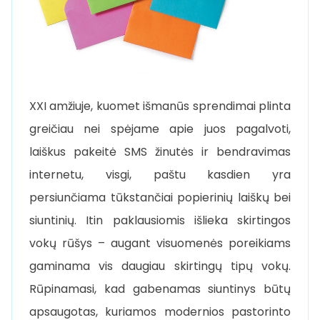
XXI amžiuje, kuomet išmanūs sprendimai plinta
greičiau nei spėjame apie juos pagalvoti,
laiškus pakeitė SMS žinutės ir bendravimas
internetu, visgi, paštu kasdien yra
persiunčiama tūkstančiai popierinių laiškų bei
siuntinių. Itin paklausiomis išlieka skirtingos
vokų rūšys – augant visuomenės poreikiams
gaminama vis daugiau skirtingų tipų vokų.
Rūpinamasi, kad gabenamas siuntinys būtų
apsaugotas, kuriamos modernios pastorinto