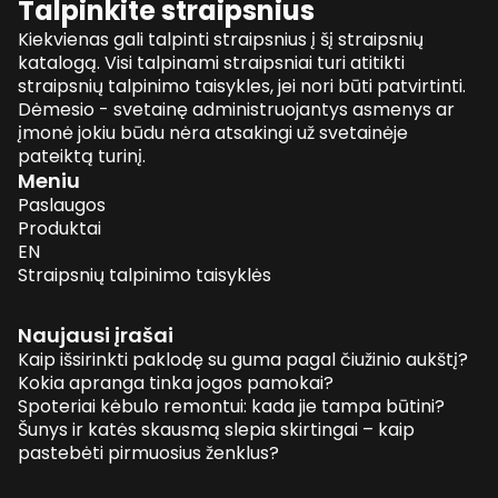
Talpinkite straipsnius
Kiekvienas gali talpinti straipsnius į šį straipsnių
katalogą. Visi talpinami straipsniai turi atitikti
straipsnių talpinimo taisykles, jei nori būti patvirtinti.
Dėmesio - svetainę administruojantys asmenys ar
įmonė jokiu būdu nėra atsakingi už svetainėje
pateiktą turinį.
Meniu
Paslaugos
Produktai
EN
Straipsnių talpinimo taisyklės
Naujausi įrašai
Kaip išsirinkti paklodę su guma pagal čiužinio aukštį?
Kokia apranga tinka jogos pamokai?
Spoteriai kėbulo remontui: kada jie tampa būtini?
Šunys ir katės skausmą slepia skirtingai – kaip
pastebėti pirmuosius ženklus?