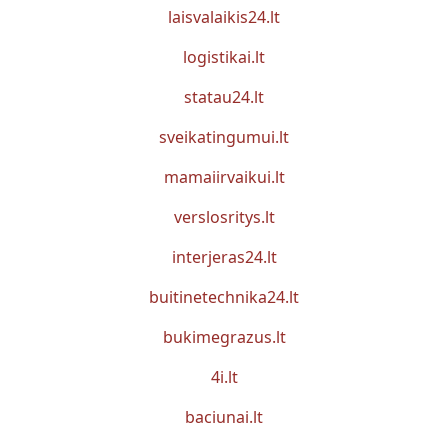
laisvalaikis24.lt
logistikai.lt
statau24.lt
sveikatingumui.lt
mamaiirvaikui.lt
verslosritys.lt
interjeras24.lt
buitinetechnika24.lt
bukimegrazus.lt
4i.lt
baciunai.lt