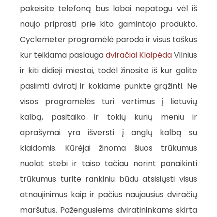
pakeisite telefoną bus labai nepatogu vėl iš
naujo priprasti prie kito gamintojo produkto.
Cyclemeter programėlė parodo ir visus taškus
kur teikiama paslauga
dviračiai Klaipėda
Vilnius
ir kiti didieji miestai, todėl žinosite iš kur galite
pasiimti dviratį ir kokiame punkte grąžinti. Ne
visos programėlės turi vertimus į lietuvių
kalbą, pasitaiko ir tokių kurių meniu ir
aprašymai yra išversti į anglų kalbą su
klaidomis. Kūrėjai žinoma šiuos trūkumus
nuolat stebi ir taiso tačiau norint panaikinti
trūkumus turite rankiniu būdu atsisiųsti visus
atnaujinimus kaip ir pačius naujausius dviračių
maršutus. Pažengusiems dviratininkams skirta