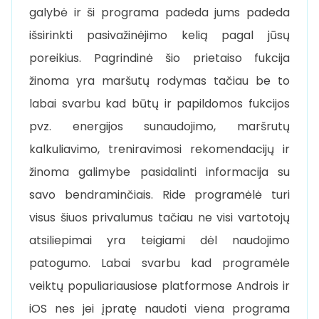
galybė ir ši programa padeda jums padeda
išsirinkti pasivažinėjimo kelią pagal jūsų
poreikius. Pagrindinė šio prietaiso fukcija
žinoma yra maršutų rodymas tačiau be to
labai svarbu kad būtų ir papildomos fukcijos
pvz. energijos sunaudojimo, maršrutų
kalkuliavimo, treniravimosi rekomendacijų ir
žinoma galimybe pasidalinti informacija su
savo bendraminčiais. Ride programėlė turi
visus šiuos privalumus tačiau ne visi vartotojų
atsiliepimai yra teigiami dėl naudojimo
patogumo. Labai svarbu kad programėle
veiktų populiariausiose platformose Androis ir
iOS nes jei įpratę naudoti viena programa