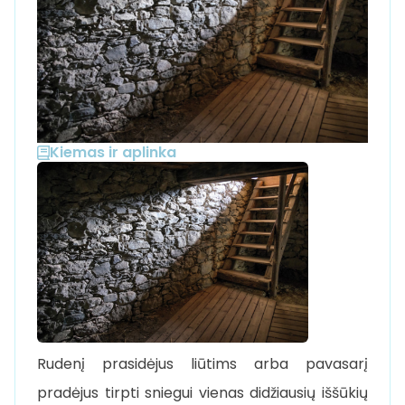
Kiemas ir aplinka
Rudenį prasidėjus liūtims arba pavasarį
pradėjus tirpti sniegui vienas didžiausių iššūkių