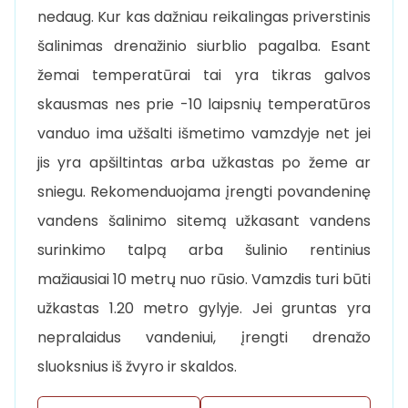
nedaug. Kur kas dažniau reikalingas priverstinis
šalinimas drenažinio siurblio pagalba. Esant
žemai temperatūrai tai yra tikras galvos
skausmas nes prie -10 laipsnių temperatūros
vanduo ima užšalti išmetimo vamzdyje net jei
jis yra apšiltintas arba užkastas po žeme ar
sniegu. Rekomenduojama įrengti povandeninę
vandens šalinimo sitemą užkasant vandens
surinkimo talpą arba šulinio rentinius
mažiausiai 10 metrų nuo rūsio. Vamzdis turi būti
užkastas 1.20 metro gylyje. Jei gruntas yra
nepralaidus vandeniui, įrengti drenažo
sluoksnius iš žvyro ir skaldos.