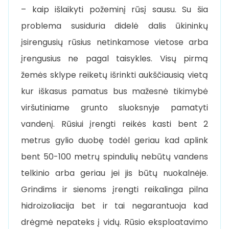
– kaip išlaikyti požeminį rūsį sausu. Su šia
problema susiduria didelė dalis ūkininkų
įsirengusių rūsius netinkamose vietose arba
įrengusius ne pagal taisykles. Visų pirmą
žemės sklype reiketų išrinkti aukščiausią vietą
kur iškasus pamatus bus mažesnė tikimybė
viršutiniame grunto sluoksnyje pamatyti
vandenį. Rūsiui įrengti reikės kasti bent 2
metrus gylio duobę todėl geriau kad aplink
bent 50-100 metrų spindulių nebūtų vandens
telkinio arba geriau jei jis būtų nuokalnėje.
Grindims ir sienoms įrengti reikalinga pilna
hidroizoliacija bet ir tai negarantuoja kad
drėgmė nepateks į vidų. Rūsio eksploatavimo