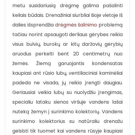
metu susidariusią drėgmę galima pašalinti
keliais būdais. Drenažiniai siurbliai šioje vietoje iš
dalies išsprendžia
drėgmės šalinimo
problemą
tačiau norint apsaugoti derliaus gėrybes reikia
visus bulvių, burokų ar kitų daržovių gėrybių
aruodus perkelti bent 20 centimetrų nuo
žemės. Žiemą garuojantis kondensatas
kaupiasi ant rūsio lubų, ventiliaciniai kaminėliai
padeda ne visada, jų reikia įrengti daugiau.
Geriausiai veikia lubų su nuolydžiu įrengimas,
specialiu lataku sienos viršuje vandens lašai
nuteką žemyn į surinkimo kolektorių. Vandens
surinkimo kolektorius su natūraliu drenažu
gelsbti tik tuomet kai vandens rūsyje kaupiasi