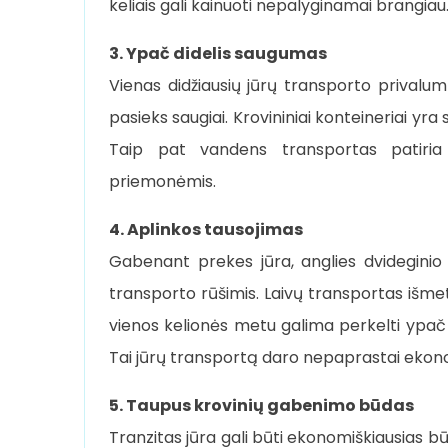
keliais gali kainuoti nepalyginamai brangiau
3. Ypač didelis saugumas
Vienas didžiausių jūrų transporto privalumų 
pasieks saugiai. Krovininiai konteineriai yra
Taip pat vandens transportas patiria
priemonėmis.
4. Aplinkos tausojimas
Gabenant prekes jūra, anglies dvideginio
transporto rūšimis. Laivų transportas išmet
vienos kelionės metu galima perkelti ypač d
Tai jūrų transportą daro nepaprastai ekono
5. Taupus krovinių gabenimo būdas
Tranzitas jūra gali būti ekonomiškiausias bū