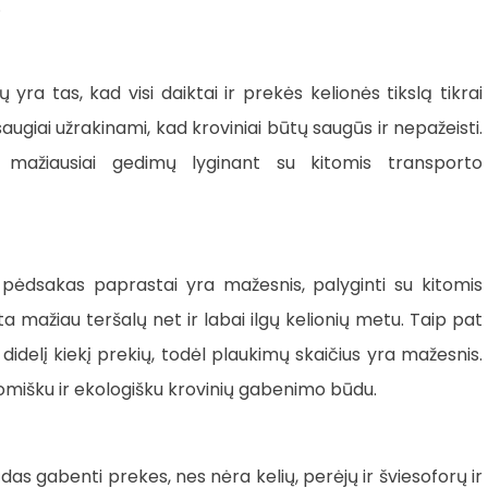
.
yra tas, kad visi daiktai ir prekės kelionės tikslą tikrai
 saugiai užrakinami, kad kroviniai būtų saugūs ir nepažeisti.
 mažiausiai gedimų lyginant su kitomis transporto
 pėdsakas paprastai yra mažesnis, palyginti su kitomis
a mažiau teršalų net ir labai ilgų kelionių metu. Taip pat
idelį kiekį prekių, todėl plaukimų skaičius yra mažesnis.
mišku ir ekologišku krovinių gabenimo būdu.
das gabenti prekes, nes nėra kelių, perėjų ir šviesoforų ir