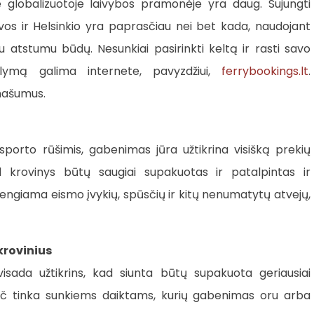
 globalizuotoje laivybos pramonėje yra daug. Sujungti
tuvos ir Helsinkio yra paprasčiau nei bet kada, naudojant
 atstumu būdų. Nesunkiai pasirinkti keltą ir rasti savo
ūlymą galima internete, pavyzdžiui,
ferrybookings.lt
.
našumus.
sporto rūšimis, gabenimas jūra užtikrina visišką prekių
d krovinys būtų saugiai supakuotas ir patalpintas ir
švengiama eismo įvykių, spūsčių ir kitų nenumatytų atvejų,
krovinius
isada užtikrins, kad siunta būtų supakuota geriausiai
pač tinka sunkiems daiktams, kurių gabenimas oru arba