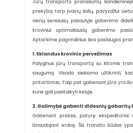
Jūrų transporto pranašumų šiandieninėje
prekybą tarp įvairių šalių, pavyzdžiui Lie
vieną seniausių pasaulyje gabenimo dideliu
kroviniui optimaliausią gabenimo pasi
Aptarkime pagrindinius šios paslaugos pra
1. Sklandus krovinio pervežimas
Palyginus jūrų transportą su kitomis tran
saugumą. Visada siekiama užtikrinti, ka
pritvirtintas. Taip pat gabenant jūra yra i
kurie gali pasitaikyti kelyje.
2. Galimybė gabenti didesnių gabaritų 
Gabenant prekes, patyrę ekspeditoriai v
išnaudojant erdvę. Šis tranzito būdas y