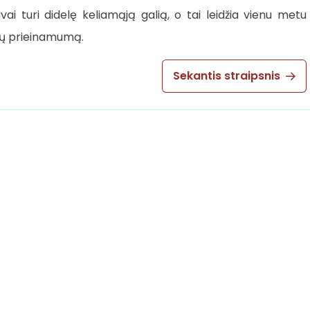
ivai turi didelę keliamąją galią, o tai leidžia vienu metu
 jų prieinamumą.
Sekantis straipsnis