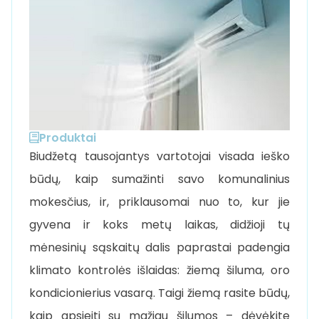
Produktai
Biudžetą tausojantys vartotojai visada ieško
būdų, kaip sumažinti savo komunalinius
mokesčius, ir, priklausomai nuo to, kur jie
gyvena ir koks metų laikas, didžioji tų
mėnesinių sąskaitų dalis paprastai padengia
klimato kontrolės išlaidas: žiemą šiluma, oro
kondicionierius vasarą. Taigi žiemą rasite būdų,
kaip apsieiti su mažiau šilumos – dėvėkite