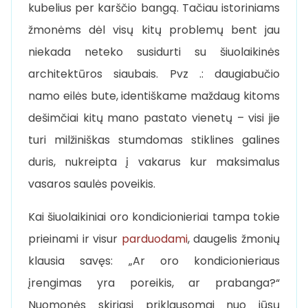
kubelius per karščio bangą. Tačiau istoriniams
žmonėms dėl visų kitų problemų bent jau
niekada neteko susidurti su šiuolaikinės
architektūros siaubais. Pvz .: daugiabučio
namo eilės bute, identiškame maždaug kitoms
dešimčiai kitų mano pastato vienetų – visi jie
turi milžiniškas stumdomas stiklines galines
duris, nukreipta į vakarus kur maksimalus
vasaros saulės poveikis.
Kai šiuolaikiniai oro kondicionieriai tampa tokie
prieinami ir visur
parduodami
, daugelis žmonių
klausia savęs: „Ar oro kondicionieriaus
įrengimas yra poreikis, ar prabanga?“
Nuomonės skiriasi priklausomai nuo jūsų