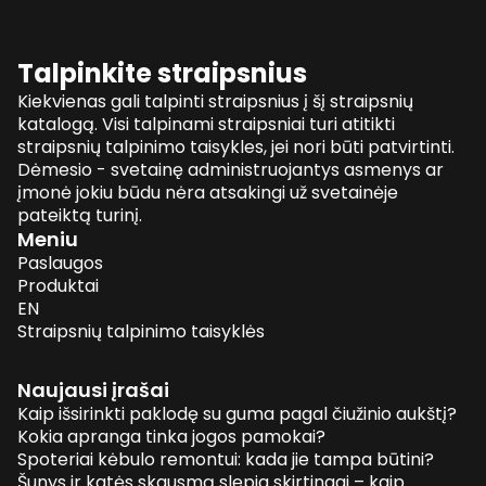
Talpinkite straipsnius
Kiekvienas gali talpinti straipsnius į šį straipsnių
katalogą. Visi talpinami straipsniai turi atitikti
straipsnių talpinimo taisykles, jei nori būti patvirtinti.
Dėmesio - svetainę administruojantys asmenys ar
įmonė jokiu būdu nėra atsakingi už svetainėje
pateiktą turinį.
Meniu
Paslaugos
Produktai
EN
Straipsnių talpinimo taisyklės
Naujausi įrašai
Kaip išsirinkti paklodę su guma pagal čiužinio aukštį?
Kokia apranga tinka jogos pamokai?
Spoteriai kėbulo remontui: kada jie tampa būtini?
Šunys ir katės skausmą slepia skirtingai – kaip