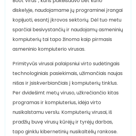
Boot Virus”, kuris pakeisdavo bet kurio
diskelyje, naudojamame jų programinei įrangai
kopijuoti, esantį įkrovos sektorių. Dėl tuo metu
sparčiai besivystančių ir naudojamų asmeninių
kompiuterių tai tapo žinoma kaip pirmasis
asmeninio kompiuterio virusas.
Primityvūs virusai palaipsniui virto sudėtingais
technologiniais pasiekimais, užimančiais naujas
nišas ir įsiskverbiančiais į kompiuterių tinklus.
Per dvidešimt metų viruso, užkrečiančio kitas
programas ir kompiuterius, idėja virto
nusikalstamu verslu. Kompiuterių virusai, iš
pradžių buvę virusų kūrėjų ir tyrėjų darbas,
tapo ginklu kibernetinių nusikaltėlių rankose.