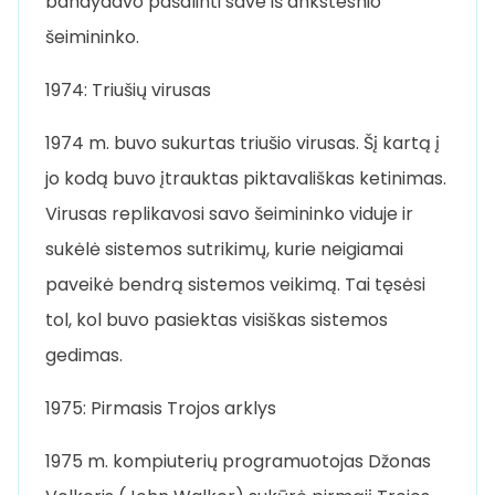
bandydavo pašalinti save iš ankstesnio
šeimininko.
1974: Triušių virusas
1974 m. buvo sukurtas triušio virusas. Šį kartą į
jo kodą buvo įtrauktas piktavališkas ketinimas.
Virusas replikavosi savo šeimininko viduje ir
sukėlė sistemos sutrikimų, kurie neigiamai
paveikė bendrą sistemos veikimą. Tai tęsėsi
tol, kol buvo pasiektas visiškas sistemos
gedimas.
1975: Pirmasis Trojos arklys
1975 m. kompiuterių programuotojas Džonas