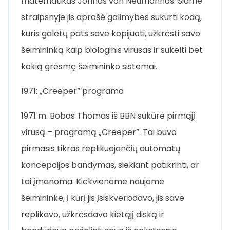
matematikas Johnas von Neumannas. Šiame
straipsnyje jis aprašė galimybes sukurti kodą,
kuris galėtų pats save kopijuoti, užkrėsti savo
šeimininką kaip biologinis virusas ir sukelti bet
kokią grėsmę šeimininko sistemai.
1971: „Creeper” programa
1971 m. Bobas Thomas iš BBN sukūrė pirmąjį
virusą – programą „Creeper”. Tai buvo
pirmasis tikras replikuojančių automatų
koncepcijos bandymas, siekiant patikrinti, ar
tai įmanoma. Kiekviename naujame
šeimininke, į kurį jis įsiskverbdavo, jis save
replikavo, užkrėsdavo kietąjį diską ir