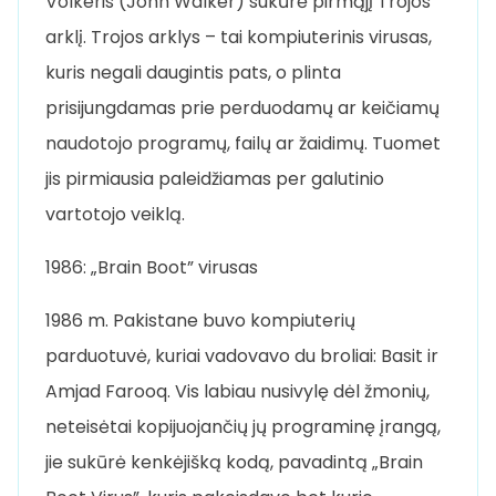
Volkeris (John Walker) sukūrė pirmąjį Trojos
arklį. Trojos arklys – tai kompiuterinis virusas,
kuris negali daugintis pats, o plinta
prisijungdamas prie perduodamų ar keičiamų
naudotojo programų, failų ar žaidimų. Tuomet
jis pirmiausia paleidžiamas per galutinio
vartotojo veiklą.
1986: „Brain Boot” virusas
1986 m. Pakistane buvo kompiuterių
parduotuvė, kuriai vadovavo du broliai: Basit ir
Amjad Farooq. Vis labiau nusivylę dėl žmonių,
neteisėtai kopijuojančių jų programinę įrangą,
jie sukūrė kenkėjišką kodą, pavadintą „Brain