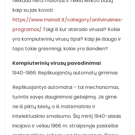
niekada nėra malonūs ir reikia ieškoti būdų
kaip su jais kovoti
https://www.manoit.lt/category/antivirusines-
programos/
Taigi iš kur atsirado virusai? Kokie
yra kompiuterinių virusų tipai? Kaip jie išaugo ir
tapo tokie grėsmingi, kokie yra šiandien?
Kompiuterinių virusų pavadinimai
1940-1966: Replikuojančių automatų gimimas
Replikuojantys automatai – tai mechanizmas,
turintis savęs dauginimosi gebėjimą. Jis gimė
ne iš piktų kėslų, o iš matematinio ir
intelektualinio smalsumo. Šią mintį 1940-aisiais
inicijavo ir vėliau 1966 m. straipsnyje paskelbė