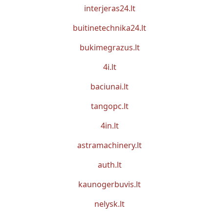
interjeras24.lt
buitinetechnika24.lt
bukimegrazus.lt
4i.lt
baciunai.lt
tangopc.lt
4in.lt
astramachinery.lt
auth.lt
kaunogerbuvis.lt
nelysk.lt