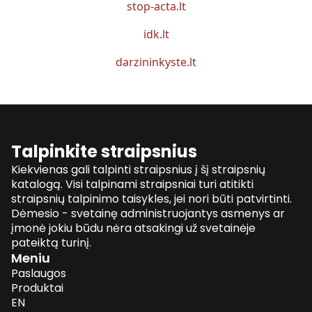
stop-acta.lt
idk.lt
darzininkyste.lt
Talpinkite straipsnius
Kiekvienas gali talpinti straipsnius į šį straipsnių
katalogą. Visi talpinami straipsniai turi atitikti
straipsnių talpinimo taisykles, jei nori būti patvirtinti.
Dėmesio - svetainę administruojantys asmenys ar
įmonė jokiu būdu nėra atsakingi už svetainėje
pateiktą turinį.
Meniu
Paslaugos
Produktai
EN