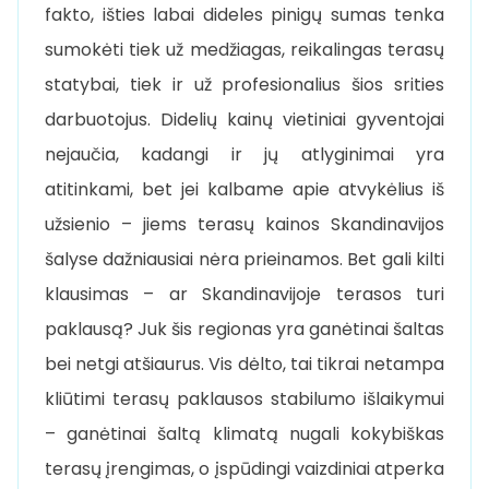
fakto, išties labai dideles pinigų sumas tenka
sumokėti tiek už medžiagas, reikalingas terasų
statybai, tiek ir už profesionalius šios srities
darbuotojus. Didelių kainų vietiniai gyventojai
nejaučia, kadangi ir jų atlyginimai yra
atitinkami, bet jei kalbame apie atvykėlius iš
užsienio – jiems terasų kainos Skandinavijos
šalyse dažniausiai nėra prieinamos. Bet gali kilti
klausimas – ar Skandinavijoje terasos turi
paklausą? Juk šis regionas yra ganėtinai šaltas
bei netgi atšiaurus. Vis dėlto, tai tikrai netampa
kliūtimi terasų paklausos stabilumo išlaikymui
– ganėtinai šaltą klimatą nugali kokybiškas
terasų įrengimas, o įspūdingi vaizdiniai atperka