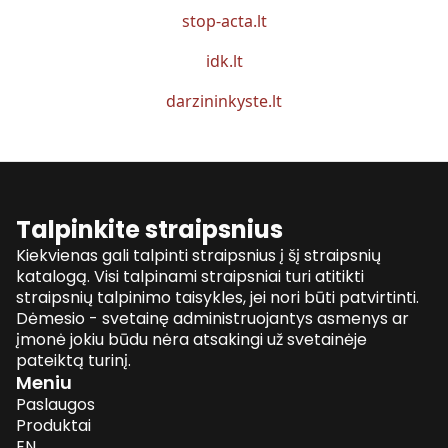
stop-acta.lt
idk.lt
darzininkyste.lt
Talpinkite straipsnius
Kiekvienas gali talpinti straipsnius į šį straipsnių
katalogą. Visi talpinami straipsniai turi atitikti
straipsnių talpinimo taisykles, jei nori būti patvirtinti.
Dėmesio - svetainę administruojantys asmenys ar
įmonė jokiu būdu nėra atsakingi už svetainėje
pateiktą turinį.
Meniu
Paslaugos
Produktai
EN