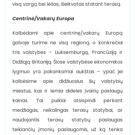
visą vargą bei lėšas, išeikvotas statant terasą.
Centrinė/Vakarų Europa
Kalbėdami apie centrinę/vakarų Europą
galvoje turime ne visą regioną, o konkrečiai
tris valstybes – Liuksemburgą, Prancūziją ir
Didžiąją Britaniją. Šiose valstybėse ekonomikos
lygmuo yra pakankamai aukštas – ypač jei
kalbėsime apie didžiuosius šių valstybių
miestus, kas ir lemia dideles įvairių paslaugų
kainas. Tai puikiai atsispindi perkant
medžiagas, reikalingas terasų statybai, ar
naudojantis terasų statybų paslaugas
teikiančių įmonių paslaugomis, už ką tenka