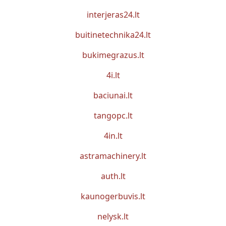
interjeras24.lt
buitinetechnika24.lt
bukimegrazus.lt
4i.lt
baciunai.lt
tangopc.lt
4in.lt
astramachinery.lt
auth.lt
kaunogerbuvis.lt
nelysk.lt