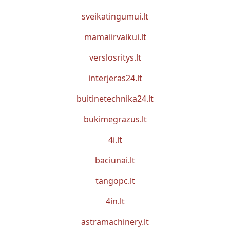
sveikatingumui.lt
mamaiirvaikui.lt
verslosritys.lt
interjeras24.lt
buitinetechnika24.lt
bukimegrazus.lt
4i.lt
baciunai.lt
tangopc.lt
4in.lt
astramachinery.lt