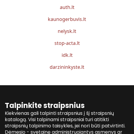
auth.lt
kaunogerbuvis.lt
nelysk.lt
stop-acta.lt
idk.lt
darzininkyste.lt
Talpinkite straipsnius
Kiekvienas gali talpinti straipsnius į šį straipsnių
katalogą. Visi talpinami straipsniai turi atitikti
straipsnių talpinimo taisykles, jei nori būti patvirtinti.
Dėmesio - svetainę administruojantys asmenys ar