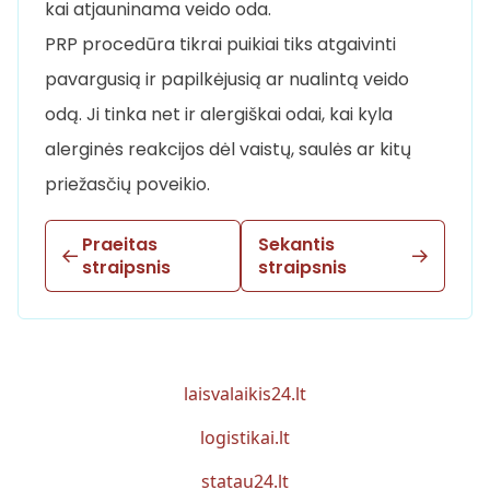
kai atjauninama veido oda.
PRP procedūra tikrai puikiai tiks atgaivinti
pavargusią ir papilkėjusią ar nualintą veido
odą. Ji tinka net ir alergiškai odai, kai kyla
alerginės reakcijos dėl vaistų, saulės ar kitų
priežasčių poveikio.
Praeitas
Sekantis
straipsnis
straipsnis
laisvalaikis24.lt
logistikai.lt
statau24.lt