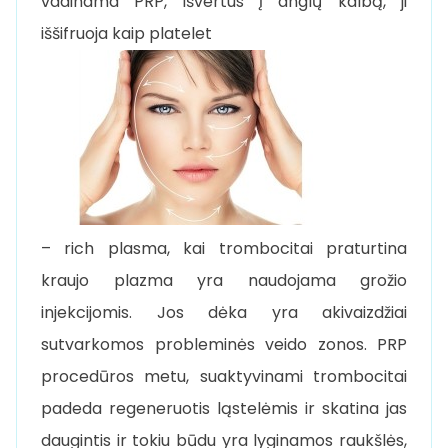
vadinama PRP, išvertus į anglų kalbą, ji
iššifruoja kaip platelet
– rich plasma, kai trombocitai praturtina
kraujo plazma yra naudojama grožio
injekcijomis. Jos dėka yra akivaizdžiai
sutvarkomos probleminės veido zonos. PRP
procedūros metu, suaktyvinami trombocitai
padeda regeneruotis ląstelėmis ir skatina jas
daugintis ir tokiu būdu yra lyginamos raukšlės,