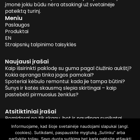
įmonė jokiu būdu nėra atsakingi už svetainėje
pateiktą turinį.
Meniu
Paslaugos
Produktai
EN
Straipsnių talpinimo taisyklės
Naujausi įrašai
Kaip išsirinkti paklodę su guma pagal čiužinio aukštį?
Kokia apranga tinka jogos pamokai?
Spoteriai kėbulo remontui: kada jie tampa būtini?
Šunys ir katės skausmą slepia skirtingai – kaip
pastebėti pirmuosius ženklus?
Atsitiktiniai įrašai
Pomidorai ne tik skanu, bet ir naudinga sveikatai
Greičio Dėžių Remontas
Informuojame, kad šioje svetainėje naudojami slapukai (angl.
Jokio chaoso su organizacijos valdymo struktūra
cookies). Sutikdami, paspauskite mygtuką „Sutinku“ arba
Šluosčių tipai: kurią rinktis?
naršykite toliau. Savo duotą sutikimą bet kada galėsite atšaukti