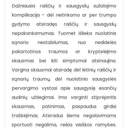
Dažniausia raiščių ir sausgyslių sužalojimo
komplikacija – dėl netinkamo ar per trumpo
gydymo atsiradęs raiščių ir sausgyslių
nepakankamumas. Tuomet išlieka nuolatinis
sąnario nestabilumas, nuo nedidelės
pakartotinos traumos ar kryptelėjimo
skausmas bei kiti simptomai atsinaujina.
Vargina skausmai atsiradę dėl lėtinių raiščių ir
sąnarių traumų, dėl nuolatinio sausgyslės
pervargimo vystosi apie sausgyslę esančių
audinių uždegimai. Ima varginti stiprėjantis
skausmas, patinimas, paspaudus girdisi
traškėjimas. Atsiradus šiems negalavimams
sportuoti negalima, reikia visiškos ramybės.