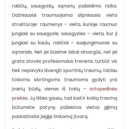
raiščių, sausgyslių, sąnarių pažeidimo rizika.
Dažniausiai traumuojama silpniausia vieta
struktūroje: raumenys – vieta, kurioje raumuo
jungiasi su sausgysle, sausgyslės – vieta, kur ji
jungiasi su kaulu, raiščiai – susijungimuose su
sąnariais. Net jei būsime labai atsargūs, net jei
greta stovės profesionalus treneris, turbūt vis
tiek nepavyks išvengti sportinių traumų, tačiau
tokioms skirtingoms traumoms gydyti yra
įvairių būdų, vienas iš tokių –
ortopedinės
prekės
. Jų išties gausu, tad kad ir kokią traumą
būtumėte patyrę, pažeistos vietos gijimą
paskatinsite įsigiję tinkamą įtvarą.