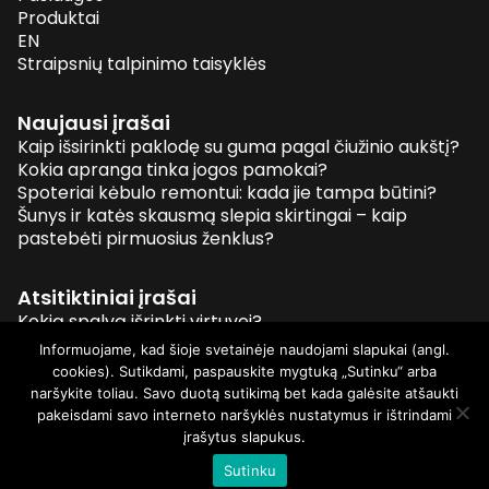
Produktai
EN
Straipsnių talpinimo taisyklės
Naujausi įrašai
Kaip išsirinkti paklodę su guma pagal čiužinio aukštį?
Kokia apranga tinka jogos pamokai?
Spoteriai kėbulo remontui: kada jie tampa būtini?
Šunys ir katės skausmą slepia skirtingai – kaip
pastebėti pirmuosius ženklus?
Atsitiktiniai įrašai
Kokią spalvą išrinkti virtuvei?
Sveikos mitybos pagrindai
Informuojame, kad šioje svetainėje naudojami slapukai (angl.
Geriausiai įvertinti vaikiški vežimėliai
cookies). Sutikdami, paspauskite mygtuką „Sutinku“ arba
Vonios žaislų ir maudynių nauda kūdikiui
naršykite toliau. Savo duotą sutikimą bet kada galėsite atšaukti
pakeisdami savo interneto naršyklės nustatymus ir ištrindami
įrašytus slapukus.
© 2026 Visos teisės saugomos
Sutinku