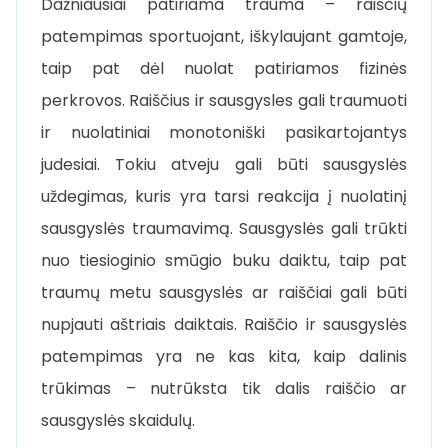
Dažniausiai patiriama trauma – raiščių
patempimas sportuojant, iškylaujant gamtoje,
taip pat dėl nuolat patiriamos fizinės
perkrovos. Raiščius ir sausgysles gali traumuoti
ir nuolatiniai monotoniški pasikartojantys
judesiai. Tokiu atveju gali būti sausgyslės
uždegimas, kuris yra tarsi reakcija į nuolatinį
sausgyslės traumavimą. Sausgyslės gali trūkti
nuo tiesioginio smūgio buku daiktu, taip pat
traumų metu sausgyslės ar raiščiai gali būti
nupjauti aštriais daiktais. Raiščio ir sausgyslės
patempimas yra ne kas kita, kaip dalinis
trūkimas – nutrūksta tik dalis raiščio ar
sausgyslės skaidulų.