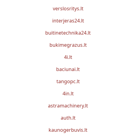
verslosritys.lt
interjeras24.lt
buitinetechnika24.lt
bukimegrazus.lt
4i.lt
baciunai.lt
tangopc.lt
4in.lt
astramachinery.lt
auth.lt
kaunogerbuvis.lt