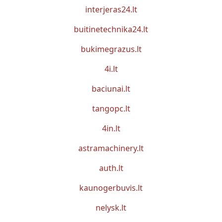
interjeras24.lt
buitinetechnika24.lt
bukimegrazus.lt
4i.lt
baciunai.lt
tangopc.lt
4in.lt
astramachinery.lt
auth.lt
kaunogerbuvis.lt
nelysk.lt