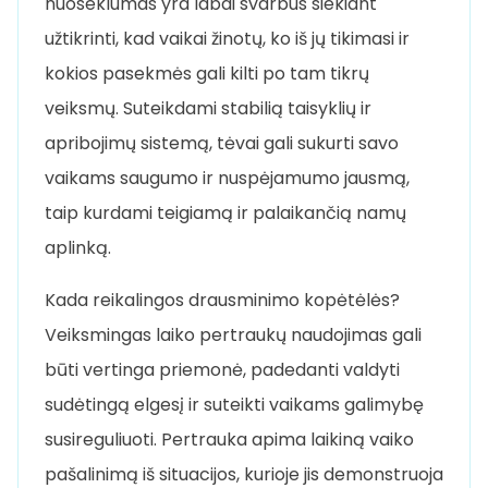
nuoseklumas yra labai svarbus siekiant
užtikrinti, kad vaikai žinotų, ko iš jų tikimasi ir
kokios pasekmės gali kilti po tam tikrų
veiksmų. Suteikdami stabilią taisyklių ir
apribojimų sistemą, tėvai gali sukurti savo
vaikams saugumo ir nuspėjamumo jausmą,
taip kurdami teigiamą ir palaikančią namų
aplinką.
Kada reikalingos drausminimo kopėtėlės?
Veiksmingas laiko pertraukų naudojimas gali
būti vertinga priemonė, padedanti valdyti
sudėtingą elgesį ir suteikti vaikams galimybę
susireguliuoti. Pertrauka apima laikiną vaiko
pašalinimą iš situacijos, kurioje jis demonstruoja