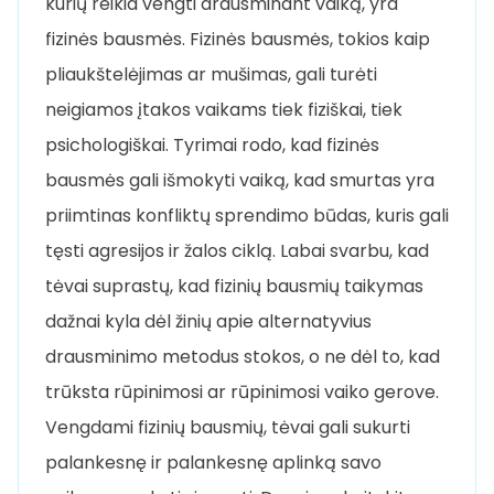
kurių reikia vengti drausminant vaiką, yra
fizinės bausmės. Fizinės bausmės, tokios kaip
pliaukštelėjimas ar mušimas, gali turėti
neigiamos įtakos vaikams tiek fiziškai, tiek
psichologiškai. Tyrimai rodo, kad fizinės
bausmės gali išmokyti vaiką, kad smurtas yra
priimtinas konfliktų sprendimo būdas, kuris gali
tęsti agresijos ir žalos ciklą. Labai svarbu, kad
tėvai suprastų, kad fizinių bausmių taikymas
dažnai kyla dėl žinių apie alternatyvius
drausminimo metodus stokos, o ne dėl to, kad
trūksta rūpinimosi ar rūpinimosi vaiko gerove.
Vengdami fizinių bausmių, tėvai gali sukurti
palankesnę ir palankesnę aplinką savo