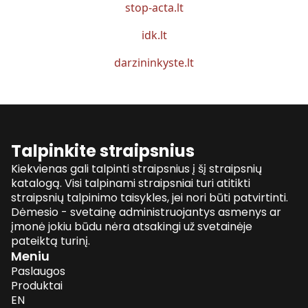
stop-acta.lt
idk.lt
darzininkyste.lt
Talpinkite straipsnius
Kiekvienas gali talpinti straipsnius į šį straipsnių
katalogą. Visi talpinami straipsniai turi atitikti
straipsnių talpinimo taisykles, jei nori būti patvirtinti.
Dėmesio - svetainę administruojantys asmenys ar
įmonė jokiu būdu nėra atsakingi už svetainėje
pateiktą turinį.
Meniu
Paslaugos
Produktai
EN