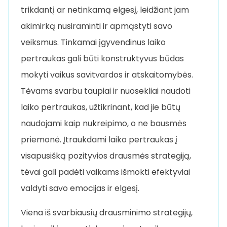
trikdantį ar netinkamą elgesį, leidžiant jam
akimirką nusiraminti ir apmąstyti savo
veiksmus. Tinkamai įgyvendinus laiko
pertraukas gali būti konstruktyvus būdas
mokyti vaikus savitvardos ir atskaitomybės.
Tėvams svarbu taupiai ir nuosekliai naudoti
laiko pertraukas, užtikrinant, kad jie būtų
naudojami kaip nukreipimo, o ne bausmės
priemonė. Įtraukdami laiko pertraukas į
visapusišką pozityvios drausmės strategiją,
tėvai gali padėti vaikams išmokti efektyviai
valdyti savo emocijas ir elgesį.
Viena iš svarbiausių drausminimo strategijų,