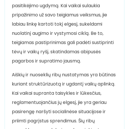
pasitikėjimo ugdymą. Kai vaikai sulaukia
pripažinimo už savo teigiamus veiksmus, jie
labiau linkę kartoti tokį elgesį, sukeldami
nuolatinį augimo ir vystymosi ciklą. Be to,
teigiamas pastiprinimas gali padėti sustiprinti
tėvų ir vaikų ryšį, skatindamas abipusės
pagarbos ir supratimo jausmą.
Aiškių ir nuoseklių ribų nustatymas yra būtinas
kuriant struktūrizuotą ir ugdantį vaikų aplinką.
Kai vaikai supranta taisykles ir lūkesčius,
reglamentuojančius jų elgesį, jie yra geriau
pasirengę naršyti socialinėse situacijose ir
priimti pagrįstus sprendimus. Šių ribų