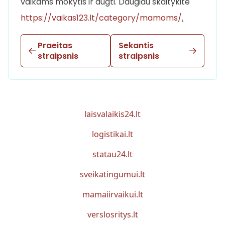
vaikams mokytis ir augti. Daugiau skaitykite
https://vaikas123.lt/category/mamoms/
.
Praeitas
Sekantis
straipsnis
straipsnis
laisvalaikis24.lt
logistikai.lt
statau24.lt
sveikatingumui.lt
mamaiirvaikui.lt
verslosritys.lt