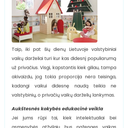
Taip, iki pat šių dienų Lietuvoje valstybiniai
vaikų darželiai turi kur kas didesnį populiarumą
už privačius. Visgi, kapstantis kiek giliau, tampa
akivaizdu, jog tokia proporcija nėra teisinga,
kadangi vaikui didesnę naudą teikia ne
valstybinių, o privačių vaikų darželių lankymas.
Aukštesnės kokybės edukacinė veikla
Jei jums rūpi tai, kiek intelektualiai bei
asmenybės atžvilgiu bus pažengęs vaikas