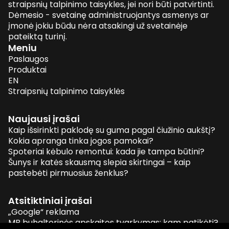
straipsnių talpinimo taisykles, jei nori būti patvirtinti.
Dėmesio - svetainę administruojantys asmenys ar
įmonė jokiu būdu nėra atsakingi už svetainėje
pateiktą turinį.
Meniu
Paslaugos
Produktai
EN
Straipsnių talpinimo taisyklės
Naujausi įrašai
Kaip išsirinkti paklodę su guma pagal čiužinio aukštį?
Kokia apranga tinka jogos pamokai?
Spoteriai kėbulo remontui: kada jie tampa būtini?
Šunys ir katės skausmą slepia skirtingai – kaip
pastebėti pirmuosius ženklus?
Atsitiktiniai įrašai
„Google“ reklama
MB buhalterinės apskaitos tvarkymas: kam patikėti?