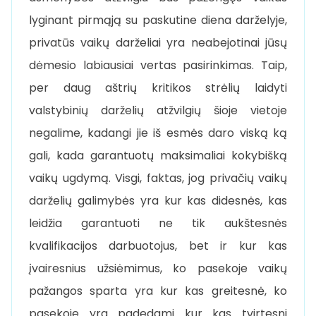
lyginant pirmąją su paskutine diena darželyje,
privatūs vaikų darželiai yra neabejotinai jūsų
dėmesio labiausiai vertas pasirinkimas. Taip,
per daug aštrių kritikos strėlių laidyti
valstybinių darželių atžvilgių šioje vietoje
negalime, kadangi jie iš esmės daro viską ką
gali, kada garantuotų maksimaliai kokybišką
vaikų ugdymą. Visgi, faktas, jog privačių vaikų
darželių galimybės yra kur kas didesnės, kas
leidžia garantuoti ne tik aukštesnės
kvalifikacijos darbuotojus, bet ir kur kas
įvairesnius užsiėmimus, ko pasekoje vaikų
pažangos sparta yra kur kas greitesnė, ko
pasekoje yra padedami kur kas tvirtesni