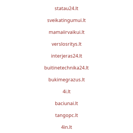
statau24.lt
sveikatingumui.lt
mamaiirvaikui.lt
verslosritys.lt
interjeras24.lt
buitinetechnika24.lt
bukimegrazus.lt
4i.lt
baciunai.lt
tangopc.lt
4in.lt