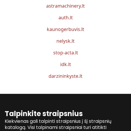
astramachinery.lt
auth.lt
kaunogerbuvis.lt
nelysk.lt
stop-acta.lt
idk.lt
darzininkyste.lt
Talpinkite straipsnius
Kiekvienas gali talpinti straipsnius į šį straipsnių
katalogą. Visi talpinami straipsniai turi atitikti