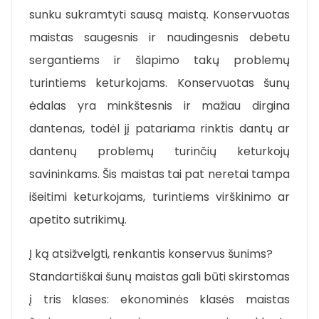
sunku sukramtyti sausą maistą. Konservuotas
maistas saugesnis ir naudingesnis debetu
sergantiems ir šlapimo takų problemų
turintiems keturkojams. Konservuotas šunų
ėdalas yra minkštesnis ir mažiau dirgina
dantenas, todėl jį patariama rinktis dantų ar
dantenų problemų turinčių keturkojų
savininkams. Šis maistas tai pat neretai tampa
išeitimi keturkojams, turintiems virškinimo ar
apetito sutrikimų.
Į ką atsižvelgti, renkantis konservus šunims?
Standartiškai šunų maistas gali būti skirstomas
į tris klases: ekonominės klasės maistas