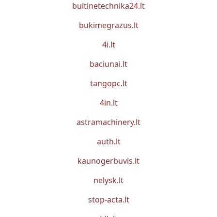
buitinetechnika24.lt
bukimegrazus.lt
4i.lt
baciunai.lt
tangopc.lt
4in.lt
astramachinery.lt
auth.lt
kaunogerbuvis.lt
nelysk.lt
stop-acta.lt