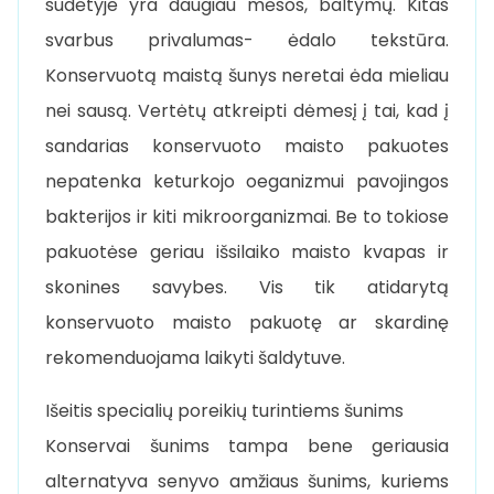
sudėtyje yra daugiau mėsos, baltymų. Kitas
svarbus privalumas- ėdalo tekstūra.
Konservuotą maistą šunys neretai ėda mieliau
nei sausą. Vertėtų atkreipti dėmesį į tai, kad į
sandarias konservuoto maisto pakuotes
nepatenka keturkojo oeganizmui pavojingos
bakterijos ir kiti mikroorganizmai. Be to tokiose
pakuotėse geriau išsilaiko maisto kvapas ir
skonines savybes. Vis tik atidarytą
konservuoto maisto pakuotę ar skardinę
rekomenduojama laikyti šaldytuve.
Išeitis specialių poreikių turintiems šunims
Konservai šunims tampa bene geriausia
alternatyva senyvo amžiaus šunims, kuriems