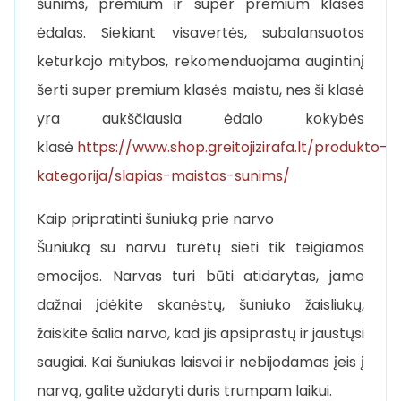
šunims, premium ir super premium klasės
ėdalas. Siekiant visavertės, subalansuotos
keturkojo mitybos, rekomenduojama augintinį
šerti super premium klasės maistu, nes ši klasė
yra aukščiausia ėdalo kokybės
klasė
https://www.shop.greitojizirafa.lt/produkto-
kategorija/slapias-maistas-sunims/
Kaip pripratinti šuniuką prie narvo
Šuniuką su narvu turėtų sieti tik teigiamos
emocijos. Narvas turi būti atidarytas, jame
dažnai įdėkite skanėstų, šuniuko žaisliukų,
žaiskite šalia narvo, kad jis apsiprastų ir jaustųsi
saugiai. Kai šuniukas laisvai ir nebijodamas įeis į
narvą, galite uždaryti duris trumpam laikui.