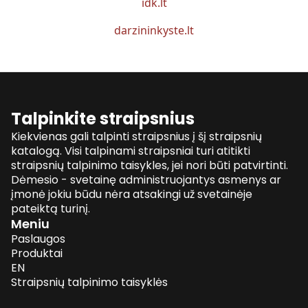
idk.lt
darzininkyste.lt
Talpinkite straipsnius
Kiekvienas gali talpinti straipsnius į šį straipsnių
katalogą. Visi talpinami straipsniai turi atitikti
straipsnių talpinimo taisykles, jei nori būti patvirtinti.
Dėmesio - svetainę administruojantys asmenys ar
įmonė jokiu būdu nėra atsakingi už svetainėje
pateiktą turinį.
Meniu
Paslaugos
Produktai
EN
Straipsnių talpinimo taisyklės