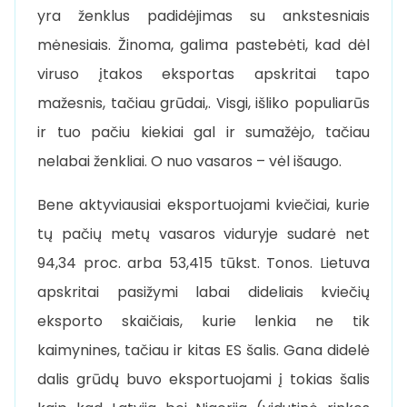
yra ženklus padidėjimas su ankstesniais
mėnesiais. Žinoma, galima pastebėti, kad dėl
viruso įtakos eksportas apskritai tapo
mažesnis, tačiau grūdai,. Visgi, išliko populiarūs
ir tuo pačiu kiekiai gal ir sumažėjo, tačiau
nelabai ženkliai. O nuo vasaros – vėl išaugo.
Bene aktyviausiai eksportuojami kviečiai, kurie
tų pačių metų vasaros viduryje sudarė net
94,34 proc. arba 53,415 tūkst. Tonos. Lietuva
apskritai pasižymi labai dideliais kviečių
eksporto skaičiais, kurie lenkia ne tik
kaimynines, tačiau ir kitas ES šalis. Gana didelė
dalis grūdų buvo eksportuojami į tokias šalis