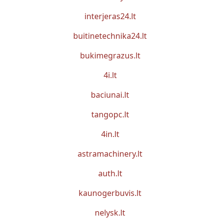
interjeras24.lt
buitinetechnika24.lt
bukimegrazus.lt
4i.lt
baciunai.lt
tangopc.lt
4in.lt
astramachinery.lt
auth.lt
kaunogerbuvis.lt
nelysk.lt