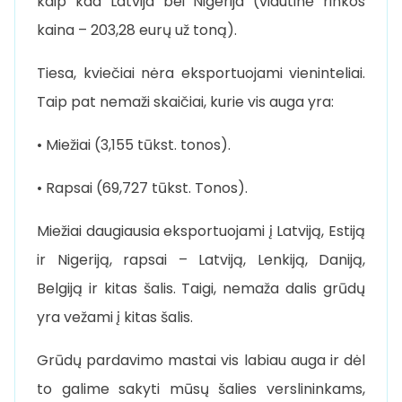
kaip kad Latvija bei Nigerija (vidutinė rinkos
kaina – 203,28 eurų už toną).
Tiesa, kviečiai nėra eksportuojami vieninteliai.
Taip pat nemaži skaičiai, kurie vis auga yra:
• Miežiai (3,155 tūkst. tonos).
• Rapsai (69,727 tūkst. Tonos).
Miežiai daugiausia eksportuojami į Latviją, Estiją
ir Nigeriją, rapsai – Latviją, Lenkiją, Daniją,
Belgiją ir kitas šalis. Taigi, nemaža dalis grūdų
yra vežami į kitas šalis.
Grūdų pardavimo mastai vis labiau auga ir dėl
to galime sakyti mūsų šalies verslininkams,