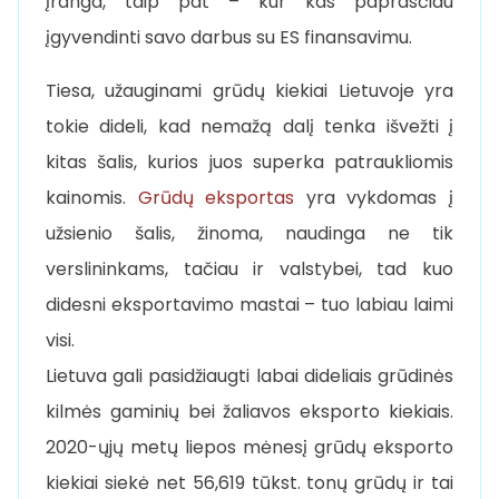
įranga, taip pat – kur kas paprasčiau
įgyvendinti savo darbus su ES finansavimu.
Tiesa, užauginami grūdų kiekiai Lietuvoje yra
tokie dideli, kad nemažą dalį tenka išvežti į
kitas šalis, kurios juos superka patraukliomis
kainomis.
Grūdų eksportas
yra vykdomas į
užsienio šalis, žinoma, naudinga ne tik
verslininkams, tačiau ir valstybei, tad kuo
didesni eksportavimo mastai – tuo labiau laimi
visi.
Lietuva gali pasidžiaugti labai dideliais grūdinės
kilmės gaminių bei žaliavos eksporto kiekiais.
2020-ųjų metų liepos mėnesį grūdų eksporto
kiekiai siekė net 56,619 tūkst. tonų grūdų ir tai